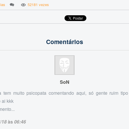
ias
52181 vezes
Comentários
SoN
a tem muito psicopata comentando aqui, só gente ruim tipo
 ai kkk
mento...
/18
às
06:46