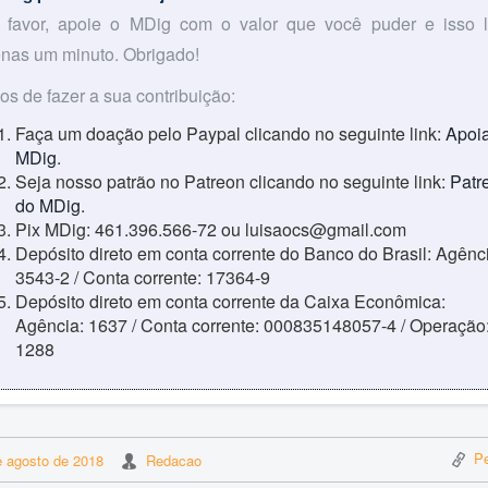
 favor, apoie o MDig com o valor que você puder e isso 
nas um minuto. Obrigado!
os de fazer a sua contribuição:
Faça um doação pelo Paypal clicando no seguinte link:
Apoia
MDig
.
Seja nosso patrão no Patreon clicando no seguinte link:
Patr
do MDig
.
Pix MDig: 461.396.566-72 ou luisaocs@gmail.com
Depósito direto em conta corrente do Banco do Brasil: Agênc
3543-2 / Conta corrente: 17364-9
Depósito direto em conta corrente da Caixa Econômica:
Agência: 1637 / Conta corrente: 000835148057-4 / Operação
1288
Pe
e agosto de 2018
Redacao