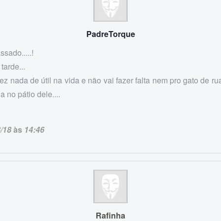
PadreTorque
ssado.....!
 tarde...
ez nada de útil na vida e não vai fazer falta nem pro gato de ru
a no pátio dele....
/18
às
14:46
Rafinha