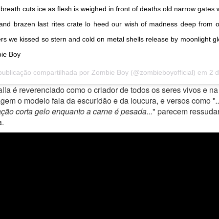
breath cuts ice as flesh is weighed in front of deaths old narrow gates
and brazen last rites crate lo heed our wish of madness deep from 
rs we kissed so stern and cold on metal shells release by moonlight 
ie Boy
ublicação compartilhada por
Zombie Boy
(@zombieboyofficial) em
2 de Ago, 201
la é reverenciado como o criador de todos os seres vivos e na
em o modelo fala da escuridão e da loucura, e versos como "
.
ação corta gelo enquanto a carne é pesada...
" parecem ressudar
a.