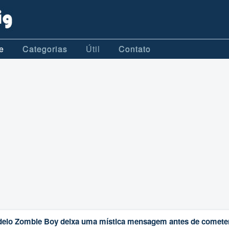
e
Categorias
Útil
Contato
elo Zombie Boy deixa uma mística mensagem antes de comete