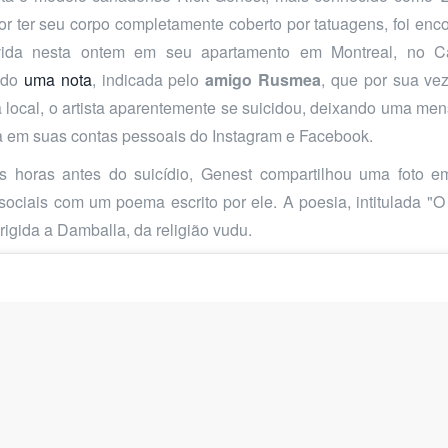
or ter seu corpo completamente coberto por tatuagens, foi enc
ida nesta ontem em seu apartamento em Montreal, no C
ndo
uma nota
, indicada pelo
amigo Rusmea
, que por sua vez
a local, o artista aparentemente se suicidou, deixando uma m
a em suas contas pessoais do Instagram e Facebook.
s horas antes do suicídio, Genest compartilhou uma foto e
sociais com um poema escrito por ele. A poesia, intitulada "O
irigida a Damballa, da religião vudu.