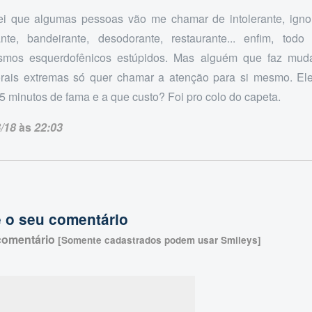
ei que algumas pessoas vão me chamar de intolerante, ignor
ante, bandeirante, desodorante, restaurante... enfim, todo
smos esquerdofênicos estúpidos. Mas alguém que faz mud
orais extremas só quer chamar a atenção para si mesmo. Ele
5 minutos de fama e a que custo? Foi pro colo do capeta.
/18
às
22:03
 o seu comentário
comentário
[Somente cadastrados podem usar Smileys]