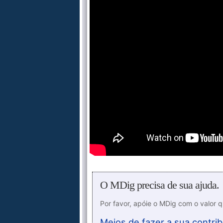
O MDig precisa de sua ajuda.
Por favor, apóie o MDig com o valor 
Meios de fazer a sua contrib