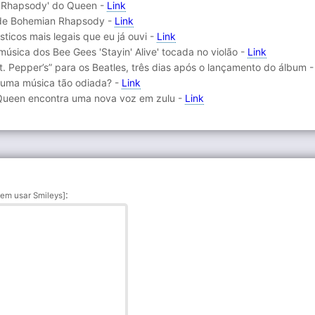
 Rhapsody' do Queen -
Link
 de Bohemian Rhapsody -
Link
sticos mais legais que eu já ouvi -
Link
música dos Bee Gees 'Stayin' Alive' tocada no violão -
Link
t. Pepper’s” para os Beatles, três dias após o lançamento do álbum 
u uma música tão odiada? -
Link
Queen encontra uma nova voz em zulu -
Link
:
em usar Smileys]