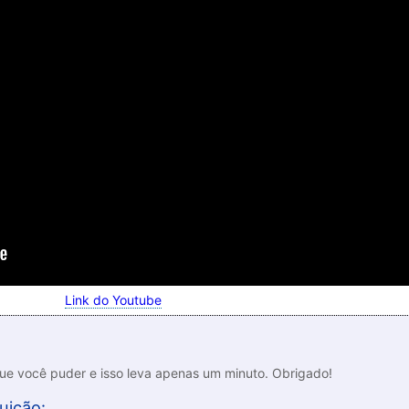
Link do Youtube
que você puder e isso leva apenas um minuto. Obrigado!
uição: