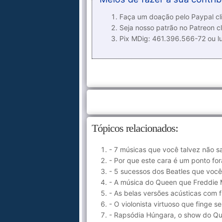
Faça um doação pelo Paypal cli
Seja nosso patrão no Patreon cl
Pix MDig: 461.396.566-72 ou 
Tópicos relacionados:
- 7 músicas que você talvez não 
- Por que este cara é um ponto for
- 5 sucessos dos Beatles que voc
- A música do Queen que Freddie
- As belas versões acústicas com 
- O violonista virtuoso que finge
- Rapsódia Húngara, o show do Q