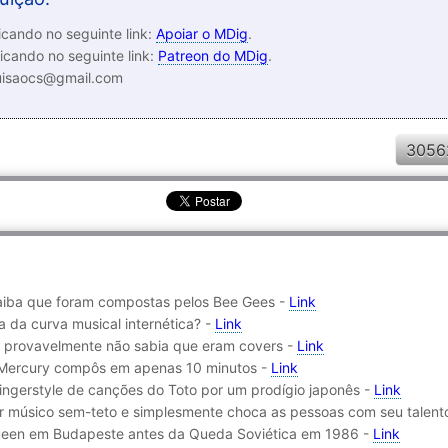
cando no seguinte link:
Apoiar o MDig
.
icando no seguinte link:
Patreon do MDig
.
luisaocs@gmail.com
3056
saiba que foram compostas pelos Bee Gees -
Link
a da curva musical internética? -
Link
ê provavelmente não sabia que eram covers -
Link
 Mercury compôs em apenas 10 minutos -
Link
fingerstyle de canções do Toto por um prodígio japonês -
Link
 ser músico sem-teto e simplesmente choca as pessoas com seu talent
ueen em Budapeste antes da Queda Soviética em 1986 -
Link