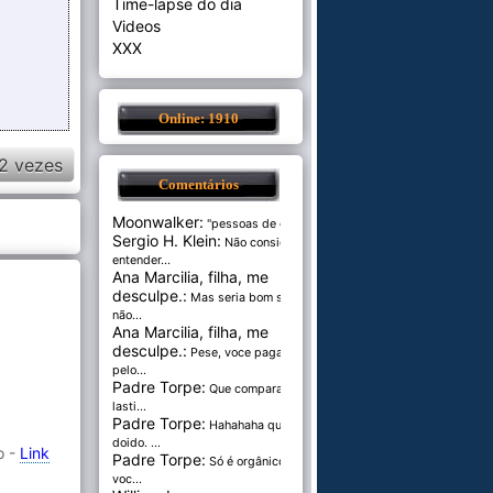
Time-lapse do dia
Videos
XXX
Online: 1910
2 vezes
Comentários
Moonwalker:
"pessoas de cer...
Sergio H. Klein:
Não consigo
entender...
Ana Marcilia, filha, me
desculpe.:
Mas seria bom se
não...
Ana Marcilia, filha, me
desculpe.:
Pese, voce paga
pelo...
Padre Torpe:
Que comparação
lasti...
Padre Torpe:
Hahahaha que
doido. ...
o -
Link
Padre Torpe:
Só é orgânico se
voc...