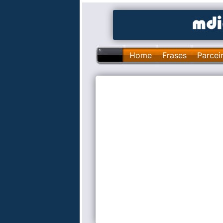
Home
Frases
Parcei