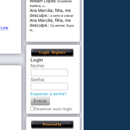
William Lopes:
Excelente
matéria. u...
Ana Marcilia, filha, me
desculpe.:
o serto é cobrar pel...
Ana Marcilia, filha, me
desculpe.:
Ou animal. Esponja
-
Link
m...
Login
Registro
Login
Nome
:
Senha
:
Esqueceu a senha?
Desativar auto-login
Powered by