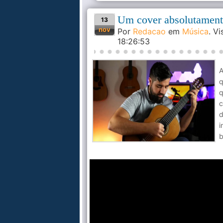
Um cover absolutament
13
nov
Por
Redacao
em
Música
. V
18:26:53
A
q
q
c
d
i
b