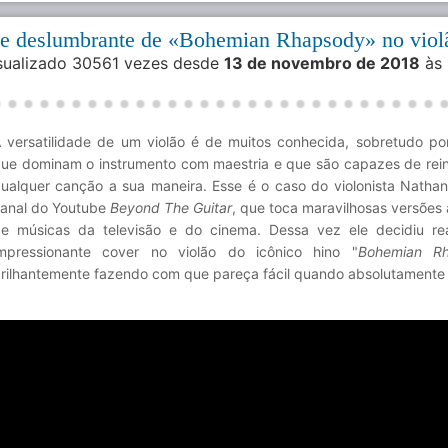
e deslumbrante de «Bohemian Rhapsody» no viol
isualizado 30561 vezes desde
13 de novembro de 2018
às
 versatilidade de um violão é de muitos conhecida, sobretudo po
ue dominam o instrumento com maestria e que são capazes de rein
ualquer canção a sua maneira. Esse é o caso do violonista Nathan 
anal do Youtube
Beyond The Guitar
, que toca maravilhosas versões 
e músicas da televisão e do cinema. Dessa vez ele decidiu re
mpressionante cover no violão do icônico hino "
Bohemian R
rilhantemente fazendo com que pareça fácil quando absolutamente 