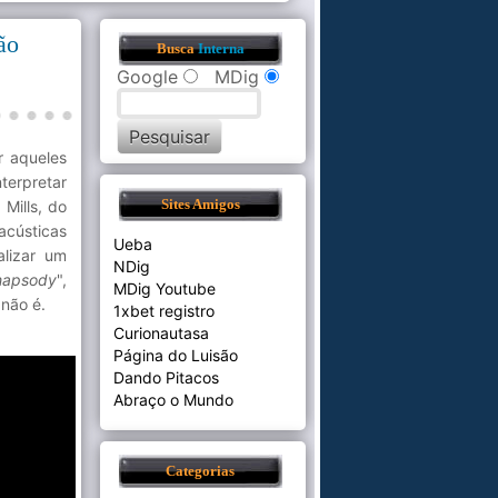
ão
Busca
Interna
Google
MDig
r aqueles
terpretar
Mills, do
Sites Amigos
acústicas
Ueba
alizar um
NDig
hapsody
",
MDig Youtube
não é.
1xbet registro
Curionautasa
Página do Luisão
Dando Pitacos
Abraço o Mundo
Categorias