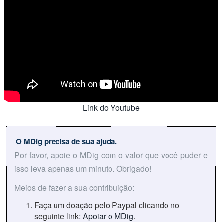
Link do Youtube
O MDig precisa de sua ajuda.
Por favor, apoie o MDig com o valor que você puder e
isso leva apenas um minuto. Obrigado!
Meios de fazer a sua contribuição:
Faça um doação pelo Paypal clicando no
seguinte link:
Apoiar o MDig
.