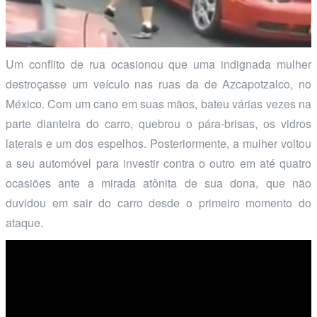
Um conflito de rua ocasionou que uma indignada mulher
destroçasse um veículo nas ruas da de Azcapotzalco, no
México. Com um cano em suas mãos, bateu várias vezes na
parte dianteira do carro, quebrou o pára-brisas, os vidros
laterais e um dos espelhos. Posteriormente, a mulher voltou
a seu automóvel para investir contra o outro em até quatro
ocasiões ante a mirada atônita de sua dona, que não
duvidou em sair do carro desde o primeiro momento do
ataque.