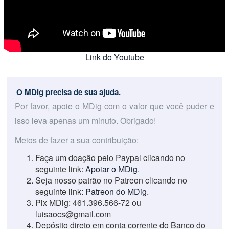
Link do Youtube
O MDig precisa de sua ajuda.
Por favor, apoie o MDig com o valor que você puder e
isso leva apenas um minuto. Obrigado!
Meios de fazer a sua contribuição:
Faça um doação pelo Paypal clicando no
seguinte link:
Apoiar o MDig
.
Seja nosso patrão no Patreon clicando no
seguinte link:
Patreon do MDig
.
Pix MDig: 461.396.566-72 ou
luisaocs@gmail.com
Depósito direto em conta corrente do Banco do