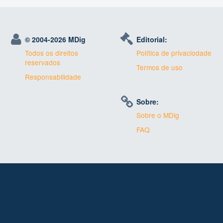
© 2004-
2026 MDig
Editorial:
Todos os direitos
Política de privaciodade
reservados
Termos de uso
Responsabilidade
Sobre:
Sobre o MDig
FAQ