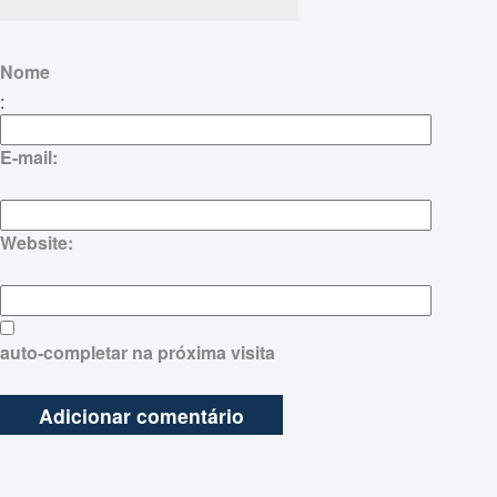
Nome
:
E-mail:
Website:
auto-completar na próxima visita