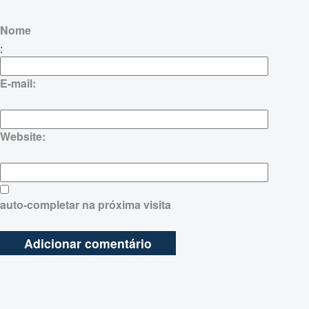
Nome
:
E-mail:
Website:
auto-completar na próxima visita