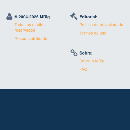
© 2004-
2026 MDig
Editorial:
Todos os direitos
Política de privaciodade
reservados
Termos de uso
Responsabilidade
Sobre:
Sobre o MDig
FAQ