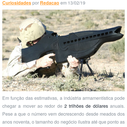
Curiosidades
por
Redacao
em 13/02/19
Em função das estimativas, a indústria armamentística pode
chegar a mover ao redor de
2 trilhões de dólares
anuais.
Pese a que o número vem decrescendo desde meados dos
anos noventa, o tamanho do negócio ilustra até que ponto as