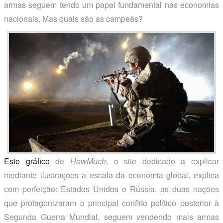
armas seguem tendo um papel fundamental nas economias
nacionais. Mas quais são as campeãs?
Este gráfico
de
HowMuch
, o site dedicado a explicar
mediante ilustrações a escala da economia global, explica
com perfeição: Estados Unidos e Rússia, as duas nações
que protagonizaram o principal conflito político posterior à
Segunda Guerra Mundial, seguem vendendo mais armas