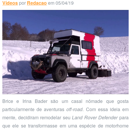
Vídeos
por
Redacao
em 05/04/19
Brice e Irina Bader são um casal nômade que gosta
particularmente de aventuras
off-road
. Com essa ideia em
mente, decidiram remodelar seu
Land Rover Defender
para
que ele se transformasse em uma espécie de motorhome