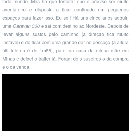
todo mundo. Mas há que lembrar que é preciso ser muito
aventureiro e disposto a ficar confinado em pequenos
espaços para fazer isso. Eu sei! Há uns cinco anos adquiri
uma
Caravan 330
e sai com destino ao Nordeste. Depois de
levar alguns sustos pelo caminho (a direção fica muito
instável) e de ficar com uma grande dor no pescoço (a altura
útil interna é de 1m85), parei na casa da minha mãe em
Minas e deixei o trailer lá. Foram dois suspiros o da compra
e o da venda.