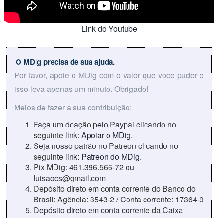
Link do Youtube
O MDig precisa de sua ajuda.
Por favor, apoie o MDig com o valor que você puder e
isso leva apenas um minuto. Obrigado!
Meios de fazer a sua contribuição:
Faça um doação pelo Paypal clicando no
seguinte link:
Apoiar o MDig
.
Seja nosso patrão no Patreon clicando no
seguinte link:
Patreon do MDig
.
Pix MDig: 461.396.566-72 ou
luisaocs@gmail.com
Depósito direto em conta corrente do Banco do
Brasil: Agência: 3543-2 / Conta corrente: 17364-9
Depósito direto em conta corrente da Caixa