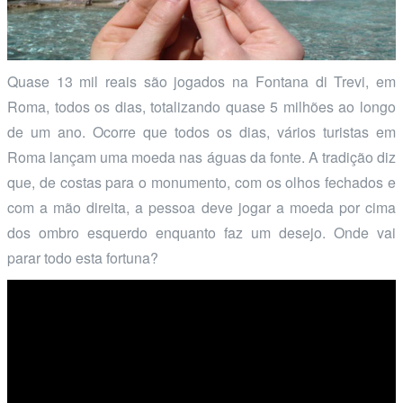
Quase 13 mil reais são jogados na Fontana di Trevi, em
Roma, todos os dias, totalizando quase 5 milhões ao longo
de um ano. Ocorre que todos os dias, vários turistas em
Roma lançam uma moeda nas águas da fonte. A tradição diz
que, de costas para o monumento, com os olhos fechados e
com a mão direita, a pessoa deve jogar a moeda por cima
dos ombro esquerdo enquanto faz um desejo. Onde vai
parar todo esta fortuna?