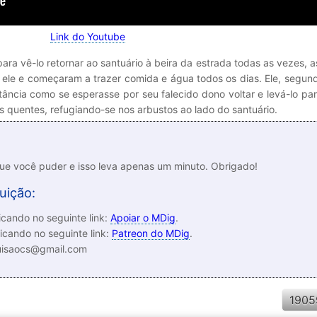
Link do Youtube
ara vê-lo retornar ao santuário à beira da estrada todas as vezes, 
ele e começaram a trazer comida e água todos os dias. Ele, segund
tância como se esperasse por seu falecido dono voltar e levá-lo pa
 quentes, refugiando-se nos arbustos ao lado do santuário.
que você puder e isso leva apenas um minuto. Obrigado!
uição:
cando no seguinte link:
Apoiar o MDig
.
icando no seguinte link:
Patreon do MDig
.
luisaocs@gmail.com
1905