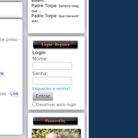
esbarro...
Padre Torpe:
Sempre imaginei
que ...
Padre Torpe:
Que maravilha de
wav...
ce preso -
Login
Registro
Login
Nome
:
Senha
:
nk
Esqueceu a senha?
eso -
Link
Desativar auto-login
Powered by