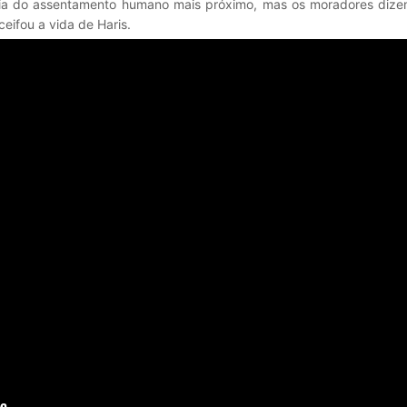
cia do assentamento humano mais próximo, mas os moradores dize
eifou a vida de Haris.