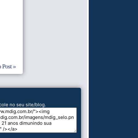
 Post »
cole no seu site/blog.