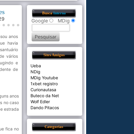
es
Busca
Interna
:29
Google
MDig
ssou anos
ue havia
santuário
Sites Amigos
de vários
fugindo e
Ueba
idente de
NDig
MDig Youtube
1xbet registro
Curionautasa
Buteco da Net
guns anos
Wolf Edler
as no caso
Dando Pitacos
de estrada
Categorias
ue fica no