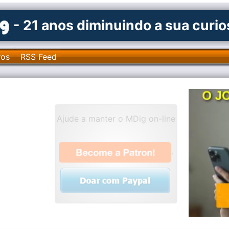
- 21 anos diminuindo a sua curi
ros
RSS Feed
Ajude a manter o MDig on-line
.