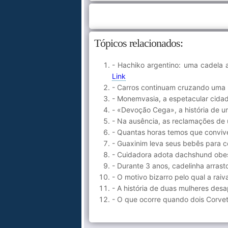
Tópicos relacionados:
- Hachiko argentino: uma cadela
Link
- Carros continuam cruzando uma
- Monemvasia, a espetacular cidad
- «Devoção Cega», a história de u
- Na ausência, as reclamações de 
- Quantas horas temos que conviv
- Guaxinim leva seus bebês para c
- Cuidadora adota dachshund obes
- Durante 3 anos, cadelinha arras
- O motivo bizarro pelo qual a raiv
- A história de duas mulheres de
- O que ocorre quando dois Corvet