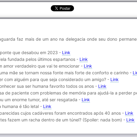
 aguarda faz mais de um ano na delegacia onde seu dono permane
 ponte que desabou em 2023 -
Link
ela fundada pelos últimos espartanos -
Link
m amor verdadeiro que vai te emocionar -
Link
uma mãe se tornam nossa fonte mais forte de conforto e carinho -
Li
er com alguém para que seja considerado um amigo? -
Link
onhecer sua ser humana favorito todos os anos -
Link
a de paciente com problemas de memória para ajudá-la a perder p
tou um enorme tumor, até ser resgatada -
Link
a humana é tão letal -
Link
saparecidas cujos cadáveres foram encontrados após 40 anos -
Link
tes fazem um racha dentro de um túnel? (Spoiler: nada bom) -
Link