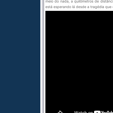
meio do nada, a quilômetros de distân
está esperando lá desde a tragédia que c