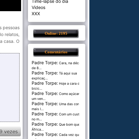
Time-lapse do dia
Videos
XXX
as pessoas
Online: 2195
o relatos,
ra casa. O
Comentários
Padre Torpe:
Cara, na década
de 8...
Padre Torpe:
Tá aqui sua
explicaç...
Padre Torpe:
Hoje a cara de
bicic...
Padre Torpe:
Como açúcar é
um ven...
Padre Torpe:
Uma das cores
mais l...
Padre Torpe:
Com um custo de
no m...
Padre Torpe:
Que bom que a
África...
9 vezes
Padre Torpe:
Cada vez que