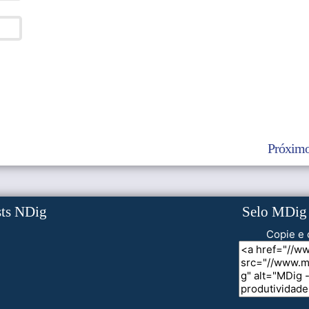
Próximo
sts NDig
Selo MDig
Copie e 