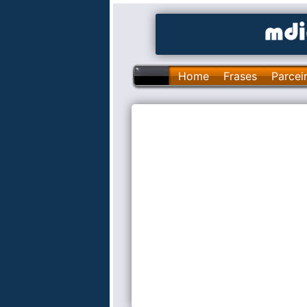
Home
Frases
Parcei