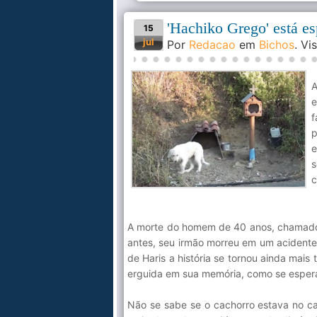
'Hachiko Grego' está e
15
jul
Por
Redacao
em
Bichos
. V
A
f
p
e
s
c
A morte do homem de 40 anos, chamado 
antes, seu irmão morreu em um acidente 
de Haris a história se tornou ainda mai
erguida em sua memória, como se espera
Não se sabe se o cachorro estava no ca