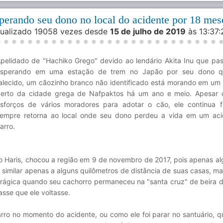
sperando seu dono no local do acidente por 18 mes
isualizado 19058 vezes desde
15 de julho de 2019
às 13:37
pelidado de "Hachiko Grego" devido ao lendário Akita Inu que pa
esperando em uma estação de trem no Japão por seu dono q
alecido, um cãozinho branco não identificado está morando em um 
erto da cidade grega de Nafpaktos há um ano e meio. Apesar 
sforços de vários moradores para adotar o cão, ele continua 
empre retorna ao local onde seu dono perdeu a vida em um ac
arro.
Haris, chocou a região em 9 de novembro de 2017, pois apenas al
similar apenas a alguns quilômetros de distância de suas casas, m
s trágica quando seu cachorro permaneceu na "santa cruz" de beira 
sse que ele voltasse.
rro no momento do acidente, ou como ele foi parar no santuário, q