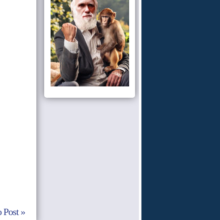
 Post »