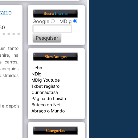
arro
Busca
Interna
Google
MDig
:50
um tanto
hire, na
Sites Amigos
 carros,
Ueba
manequins
NDig
istraídos
MDig Youtube
1xbet registro
Curionautasa
Página do Luisão
Buteco da Net
l e depois
Abraço o Mundo
Categorias