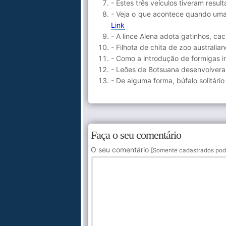
- Estes três veículos tiveram res
- Veja o que acontece quando uma
Link
- A lince Alena adota gatinhos, ca
- Filhota de chita de zoo australi
- Como a introdução de formigas i
- Leões de Botsuana desenvolveram
- De alguma forma, búfalo solitári
Faça o seu comentário
O seu comentário
[Somente cadastrados pod