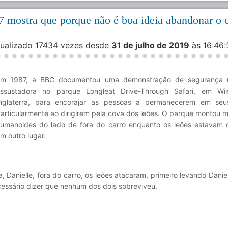
mostra que porque não é boa ideia abandonar o c
isualizado 17434 vezes desde
31 de julho de 2019
às 16:46
Em 1987, a BBC documentou uma demonstração de segurança 
ssustadora no parque Longleat Drive-Through Safari, em Wils
nglaterra, para encorajar as pessoas a permanecerem em seus
articularmente ao dirigirem pela cova dos leões. O parque montou 
umanoides do lado de fora do carro enquanto os leões estavam d
m outro lugar.
 Danielle, fora do carro, os leões atacaram, primeiro levando Danie
cessário dizer que nenhum dos dois sobreviveu.