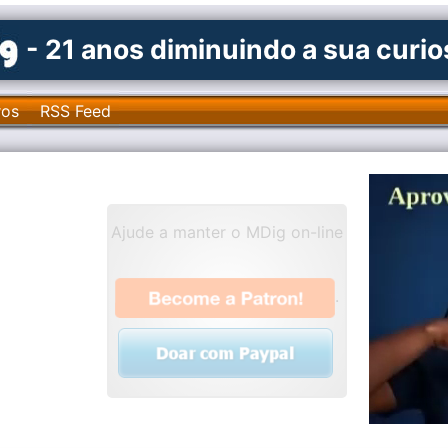
- 21 anos diminuindo a sua curi
ros
RSS Feed
Ajude a manter o MDig on-line
.