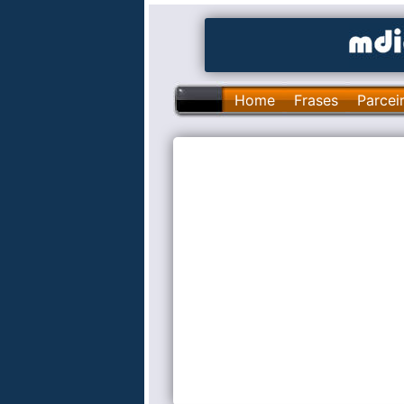
Home
Frases
Parcei