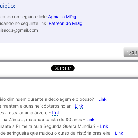
uição:
cando no seguinte link:
Apoiar o MDig
.
icando no seguinte link:
Patreon do MDig
.
luisaocs@gmail.com
1743
avião diminuem durante a decolagem e o pouso? -
Link
e mantém alguns helicópteros no ar -
Link
tes a escalar uma árvore -
Link
ri na Zâmbia, matando turista de 80 anos -
Link
durante a Primeira ou a Segunda Guerra Mundial? -
Link
e seringueira que mudou o curso da história brasileira -
Link