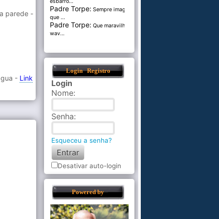
esbarro...
Padre Torpe:
Sempre imaginei
a parede -
que ...
Padre Torpe:
Que maravilha de
wav...
Login
Registro
 água -
Link
Login
Nome
:
Senha
:
Esqueceu a senha?
Desativar auto-login
Powered by