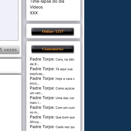
Time-lapse do dia
Videos
XXX
Online: 1257
5 vezes
Comentários
Padre Torpe:
Cara, na década
de 8...
Padre Torpe:
Tá aqui sua
explicaç...
Padre Torpe:
Hoje a cara de
bicic...
Padre Torpe:
Como açúcar é
um ven...
Padre Torpe:
Uma das cores
mais l...
Padre Torpe:
Com um custo de
no m...
Padre Torpe:
Que bom que a
África...
Padre Torpe:
Cada vez que