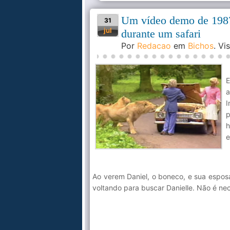
Um vídeo demo de 1987 
31
jul
durante um safari
Por
Redacao
em
Bichos
. V
a
I
p
h
e
Ao verem Daniel, o boneco, e sua esposa,
voltando para buscar Danielle. Não é ne