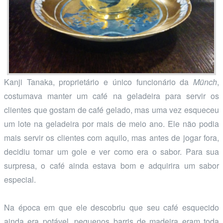
Kanji Tanaka, proprietário e único funcionário da
Münch
,
costumava manter um café na geladeira para servir os
clientes que gostam de café gelado, mas uma vez esqueceu
um lote na geladeira por mais de meio ano. Ele não podia
mais servir os clientes com aquilo, mas antes de jogar fora,
decidiu tomar um gole e ver como era o sabor. Para sua
surpresa, o café ainda estava bom e adquirira um sabor
especial.
Na época em que ele descobriu que seu café esquecido
ainda era potável, pequenos barris de madeira eram toda