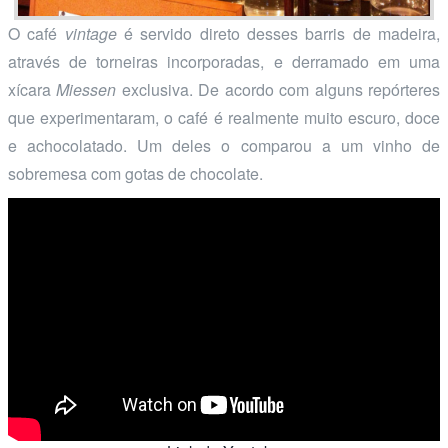
O café
vintage
é servido direto desses barris de madeira,
através de torneiras incorporadas, e derramado em uma
xícara
Miessen
exclusiva. De acordo com alguns repórteres
que experimentaram, o café é realmente muito escuro, doce
e achocolatado. Um deles o comparou a um vinho de
sobremesa com gotas de chocolate.