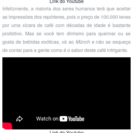
Link do Youtube
Infelizmente, a maioria dos seres humanos terá que aceitar
as impressões dos repórteres, pois o preço de 100.000 ienes
por uma xícara de café com décadas de idade é bastante
proibitivo. Mas se você tem dinheiro para queimar ou se
gosta de bebidas exóticas, vá ao
Münch
e não se esqueça
de contar para a gente como é o sabor deste café intrigante.
Link do Youtube