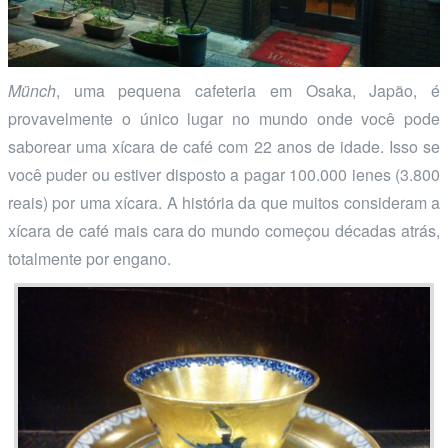
Münch
, uma pequena cafeteria em Osaka, Japão, é
provavelmente o único lugar no mundo onde você pode
saborear uma xícara de café com 22 anos de idade. Isso se
você puder ou estiver disposto a pagar 100.000 ienes (3.800
reais) por uma xícara. A história da que muitos consideram a
xícara de café mais cara do mundo começou décadas atrás,
totalmente por engano.