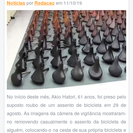
Notícias
por
Redacao
em 11/10/19
No início deste mês, Akio Hatori, 61 anos, foi preso pelo
suposto roubo de um assento de bicicleta em 29 de
agosto. As imagens da câmera de vigilância mostraram-
no removendo casualmente o assento da bicicleta de
alguém, colocando-o na cesta de sua própria bicicleta e