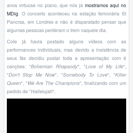
anos virtuose no piano, que nós já
mostramos aqui no
MDig
. O concerto aconteceu na estação ferroviária St
Pancras, em Londres e não é disparatado pensar que
algumas pessoas perderam o trem naquele dia.
Cole já havia postado alguns vídeos com as
performances individuais, mas devido a insistência de
seus fãs decidiu postar toda a apresentação com 6
canções: "
Bohemian Rhapsody
", "
Love of My Life
",
"
Don't Stop Me Now
", "
Somebody To Love
", "
Killer
Queen
", "
We Are The Champions
", finalizando com um
pedido de "
Hallelujah
".