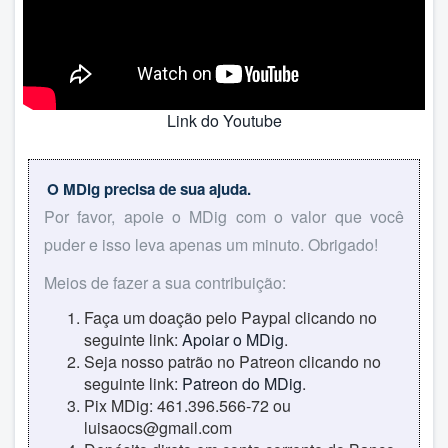
Link do Youtube
O MDig precisa de sua ajuda.
Por favor, apoie o MDig com o valor que você
puder e isso leva apenas um minuto. Obrigado!
Meios de fazer a sua contribuição:
Faça um doação pelo Paypal clicando no
seguinte link:
Apoiar o MDig
.
Seja nosso patrão no Patreon clicando no
seguinte link:
Patreon do MDig
.
Pix MDig: 461.396.566-72 ou
luisaocs@gmail.com