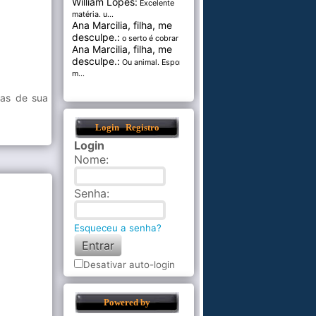
William Lopes:
Excelente
matéria. u...
Ana Marcilia, filha, me
desculpe.:
o serto é cobrar pel...
Ana Marcilia, filha, me
desculpe.:
Ou animal. Esponja
m...
oas de sua
Login
Registro
Login
Nome
:
Senha
:
Esqueceu a senha?
Desativar auto-login
Powered by