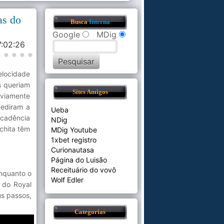
as do
Busca
Interna
Google
MDig
7:02:26
elocidade
s queriam
Sites Amigos
viamente
mediram a
Ueba
 cadência
NDig
chita têm
MDig Youtube
1xbet registro
Curionautasa
Página do Luisão
Receituário do vovô
enquanto o
Wolf Edler
 do Royal
us passos,
Categorias