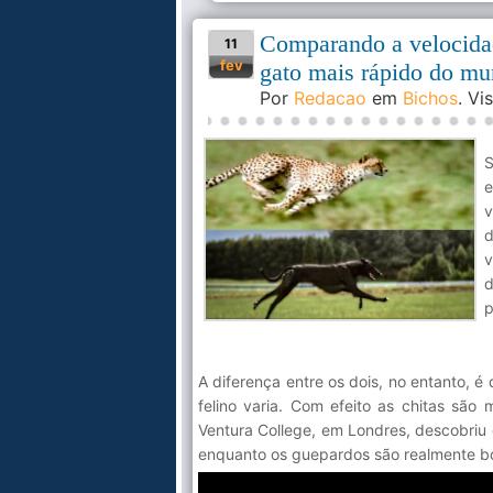
Comparando a velocida
11
fev
gato mais rápido do m
Por
Redacao
em
Bichos
. V
S
e
v
d
v
d
p
A diferença entre os dois, no entanto, 
felino varia. Com efeito as chitas sã
Ventura College, em Londres, descobriu
enquanto os guepardos são realmente bo