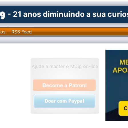
- 21 anos diminuindo a sua curi
ros
RSS Feed
Ajude a manter o MDig on-line
.