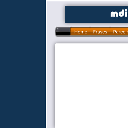
Home
Frases
Parcei