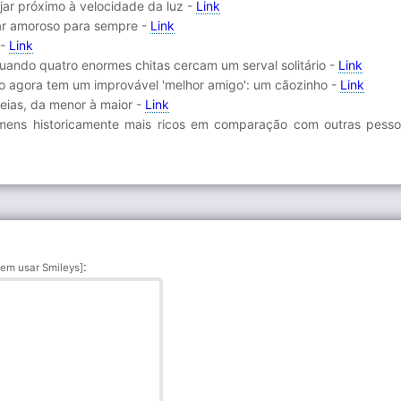
ajar próximo à velocidade da luz -
Link
lar amoroso para sempre -
Link
 -
Link
quando quatro enormes chitas cercam um serval solitário -
Link
ano agora tem um improvável 'melhor amigo': um cãozinho -
Link
ias, da menor à maior -
Link
mens historicamente mais ricos em comparação com outras pess
:
em usar Smileys]