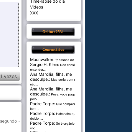
Time-lapse do dia
Videos
XXX
Online: 2531
Comentários
Moonwalker:
"pessoas de cer...
Sergio H. Klein:
Não consigo
entender...
Ana Marcilia, filha, me
1 vezes
desculpe.:
Mas seria bom se
não...
Ana Marcilia, filha, me
desculpe.:
Pese, voce paga
pelo...
Padre Torpe:
Que comparação
lasti...
Padre Torpe:
Hahahaha que
doido. ...
 segundo -
Padre Torpe:
Só é orgânico se
voc...