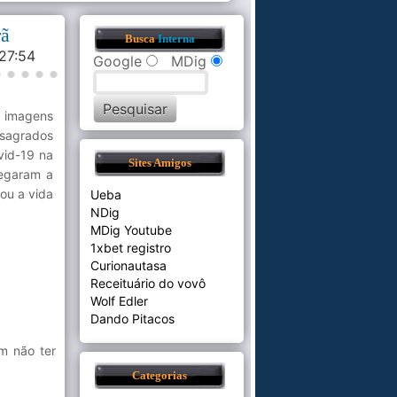
rã
Busca
Interna
:27:54
Google
MDig
 imagens
 sagrados
vid-19 na
Sites Amigos
negaram a
rou a vida
Ueba
NDig
MDig Youtube
1xbet registro
Curionautasa
Receituário do vovô
Wolf Edler
Dando Pitacos
m não ter
Categorias