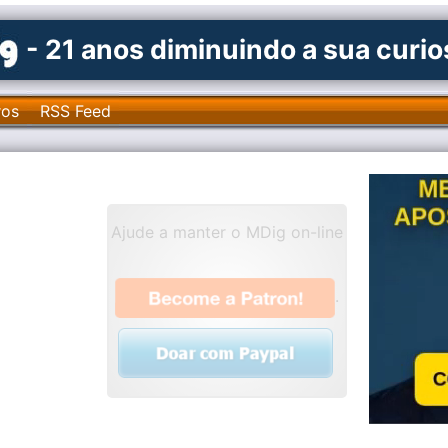
- 21 anos diminuindo a sua curi
ros
RSS Feed
Ajude a manter o MDig on-line
.