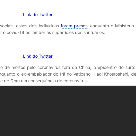
Link do Twitter
sociais, esses dois indivíduos
foram presos
, enquanto o Ministéri
ir o covid-19 ao lamber as superfícies dos santuários.
Link do Twitter
ro de mortos pelo coronavírus fora da China, o epicentro do surto
nquanto o ex-embaixador do Irã no Vaticano, Hadi Khosroshahi, de
ade de Qom em consequência do coronavírus.