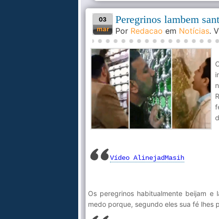
Peregrinos lambem santu
03
mar
Por
Redacao
em
Notícias
. 
O
i
n
R
f
d
Vídeo AlinejadMasih
Os peregrinos habitualmente beijam e 
medo porque, segundo eles sua fé lhes p