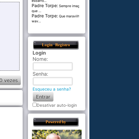
esbarro...
Padre Torpe:
Sempre imaginei
que ...
Padre Torpe:
Que maravilha de
wav...
Login
Registro
Login
Nome
:
Senha
:
0 vezes
Esqueceu a senha?
Desativar auto-login
Powered by