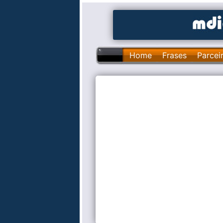
Home
Frases
Parcei