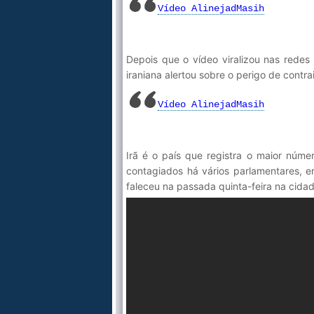
Vídeo AlinejadMasih
Depois que o vídeo viralizou nas redes 
iraniana alertou sobre o perigo de contra
Vídeo AlinejadMasih
Irã é o país que registra o maior núme
contagiados há vários parlamentares, e
faleceu na passada quinta-feira na cid