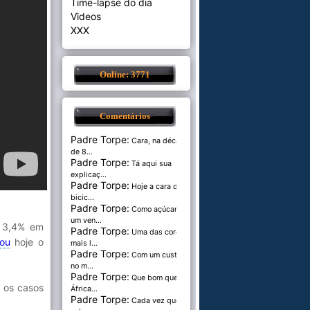
Time-lapse do dia
Videos
XXX
Online: 3771
Comentários
Padre Torpe:
Cara, na década
de 8...
Padre Torpe:
Tá aqui sua
explicaç...
Padre Torpe:
Hoje a cara de
bicic...
Padre Torpe:
Como açúcar é
um ven...
o 3,4% em
Padre Torpe:
Uma das cores
mou
hoje o
mais l...
Padre Torpe:
Com um custo de
no m...
Padre Torpe:
Que bom que a
 os casos
África...
Padre Torpe:
Cada vez que