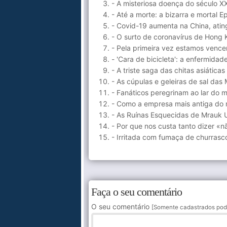
- A misteriosa doença do século X
- Até a morte: a bizarra e mortal
- Covid-19 aumenta na China, atin
- O surto de coronavírus de Hong 
- Pela primeira vez estamos vence
- 'Cara de bicicleta': a enfermida
- A triste saga das chitas asiáticas
- As cúpulas e geleiras de sal das
- Fanáticos peregrinam ao lar do 
- Como a empresa mais antiga do 
- As Ruínas Esquecidas de Mrauk 
- Por que nos custa tanto dizer «n
- Irritada com fumaça de churrasc
Faça o seu comentário
O seu comentário
[Somente cadastrados pod