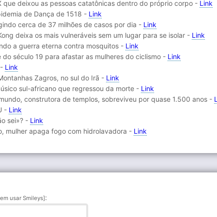
X que deixou as pessoas catatônicas dentro do próprio corpo -
Link
 Epidemia de Dança de 1518 -
Link
gindo cerca de 37 milhões de casos por dia -
Link
Kong deixa os mais vulneráveis sem um lugar para se isolar -
Link
ndo a guerra eterna contra mosquitos -
Link
de do século 19 para afastar as mulheres do ciclismo -
Link
 -
Link
 Montanhas Zagros, no sul do Irã -
Link
músico sul-africano que regressou da morte -
Link
mundo, construtora de templos, sobreviveu por quase 1.500 anos -
U -
Link
ão sei»? -
Link
o, mulher apaga fogo com hidrolavadora -
Link
:
em usar Smileys]