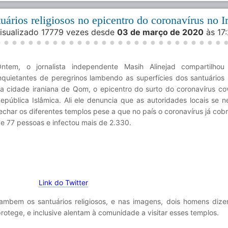
ários religiosos no epicentro do coronavírus no I
Visualizado 17779 vezes desde
03 de março de 2020
às 17
ntem, o jornalista independente Masih Alinejad compartilhou
nquietantes de peregrinos lambendo as superfícies dos santuários
a cidade iraniana de Qom, o epicentro do surto do coronavírus co
epública Islâmica. Ali ele denuncia que as autoridades locais se 
echar os diferentes templos pese a que no país o coronavírus já cob
e 77 pessoas e infectou mais de 2.330.
Link do Twitter
lambem os santuários religiosos, e nas imagens, dois homens dize
rotege, e inclusive alentam à comunidade a visitar esses templos.