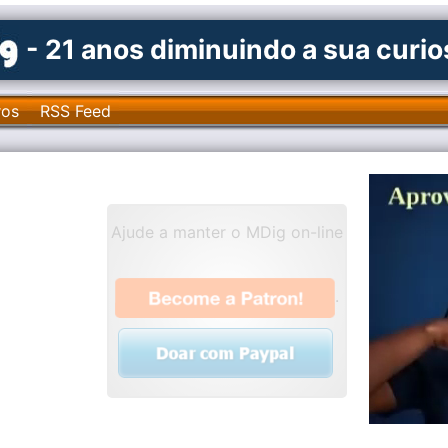
- 21 anos diminuindo a sua curi
ros
RSS Feed
Ajude a manter o MDig on-line
.