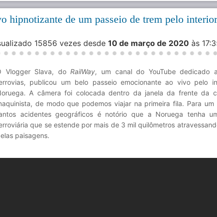
 hipnotizante de um passeio de trem pelo interio
isualizado 15856 vezes desde
10 de março de 2020
às 17:
O Vlogger Slava, do
RailWay
, um canal do YouTube dedicado a
errovias, publicou um belo passeio emocionante ao vivo pelo in
oruega. A câmera foi colocada dentro da janela da frente da 
aquinista, de modo que podemos viajar na primeira fila. Para um
antos acidentes geográficos é notório que a Noruega tenha u
erroviária que se estende por mais de 3 mil quilômetros atravessand
elas paisagens.