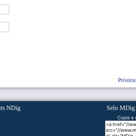
Próximo
sts NDig
Selo MDig
Copie e 