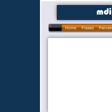
Home
Frases
Parcei