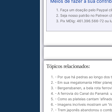
Meios de fazer a sua contrib
Faça um doação pelo Paypal cli
Seja nosso patrão no Patreon cl
Pix MDig: 461.396.566-72 ou 
Tópicos relacionados:
- Por que há pedras ao longo dos t
- Em sua megalomania Hitler plane
- Bergensbanen, a bela rota ferrov
- A ferrovia do Canal do Panamá: u
- Como as plateias cantam 'afinad
- Imagens incríveis mostram um 'V
- Trem japonês abandonou o combu