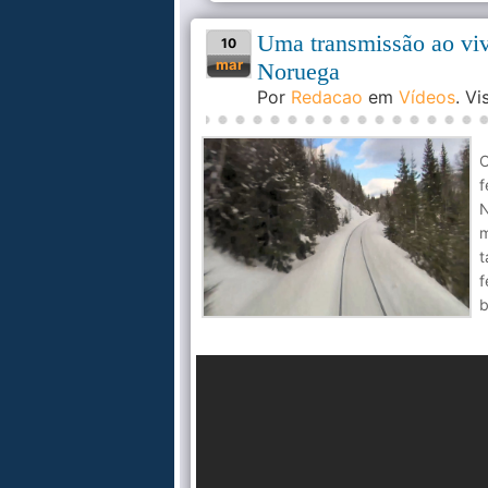
Uma transmissão ao vivo
10
mar
Noruega
Por
Redacao
em
Vídeos
. V
f
N
m
t
f
b