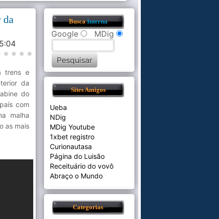
r da
Busca
Interna
Google
MDig
35:04
 trens e
terior da
Sites Amigos
cabine do
 país com
Ueba
ma malha
NDig
o as mais
MDig Youtube
1xbet registro
Curionautasa
Página do Luisão
Receituário do vovô
Abraço o Mundo
Categorias