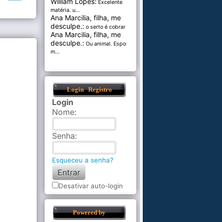
William Lopes:
Excelente
matéria. u...
Ana Marcilia, filha, me
desculpe.:
o serto é cobrar pel...
Ana Marcilia, filha, me
desculpe.:
Ou animal. Esponja
m...
Login
Registro
Login
Nome
:
Senha
:
Esqueceu a senha?
Desativar auto-login
Powered by