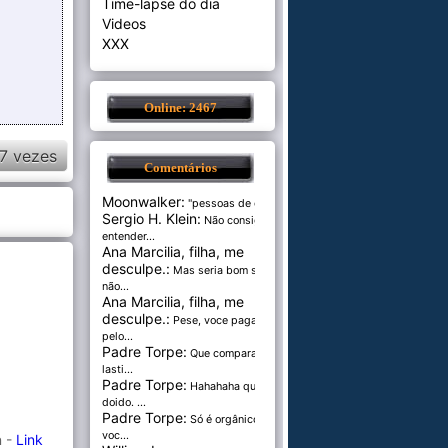
Time-lapse do dia
Videos
XXX
Online: 2467
7 vezes
Comentários
Moonwalker:
"pessoas de cer...
Sergio H. Klein:
Não consigo
entender...
Ana Marcilia, filha, me
desculpe.:
Mas seria bom se
não...
Ana Marcilia, filha, me
desculpe.:
Pese, voce paga
pelo...
Padre Torpe:
Que comparação
lasti...
Padre Torpe:
Hahahaha que
doido. ...
Padre Torpe:
Só é orgânico se
voc...
n -
Link