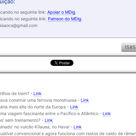
uição:
cando no seguinte link:
Apoiar o MDig
.
icando no seguinte link:
Patreon do MDig
.
luisaocs@gmail.com
1585
rilhos de trem? -
Link
java construir uma ferrovia monstruosa -
Link
iária mais alta do norte da Europa -
Link
ma viagem fascinante entre o Pacífico e Atlântico -
Link
as' sem treinamento? -
Link
ulnado' no vulcão Kīlauea, no Havaí -
Link
stível convencional e agora funciona com restos de caldo de rāme