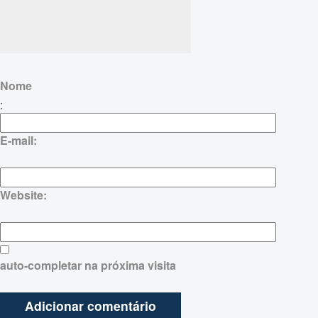
Nome
:
E-mail:
Website:
auto-completar na próxima visita