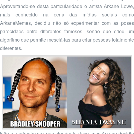
Aproveitando-se desta particularidade o artista Arkane Lowe,
mais conhecido na cena das mídias sociais como
ArkaneMemes, decidiu não só experimentar com as poses
parecidaes entre diferentes famosos, senão que criou um
algoritmo que permite mesclá-las para criar pessoas totalmente
diferentes.
Não é a primeira vez que alguém faz isso, mas Arkane decidiu