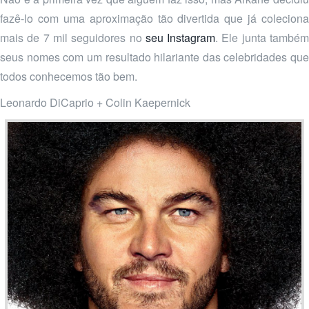
fazê-lo com uma aproximação tão divertida que já coleciona
mais de 7 mil seguidores no
seu Instagram
. Ele junta també
seus nomes com um resultado hilariante das celebridades que
todos conhecemos tão bem.
Leonardo DiCaprio + Colin Kaepernick