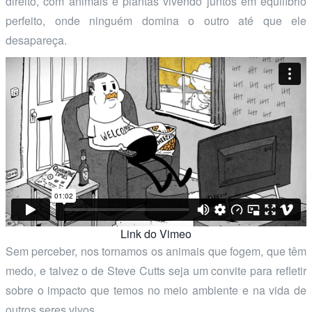
direito, com animais e plantas vivendo juntos em equilíbrio
perfeito, onde ninguém domina o outro até que ele
desapareça.
Link do Vimeo
Sem perceber, nos tornamos os animais que fogem, que têm
medo, e talvez o de Steve Cutts seja um convite para refletir
sobre o impacto que temos no meio ambiente e na vida de
outros seres vivos.