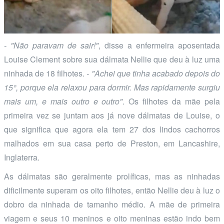
- "Não paravam de sair!"
, disse a enfermeira aposentada
Louise Clement sobre sua dálmata Nellie que deu à luz uma
ninhada de 18 filhotes.
- "Achei que tinha acabado depois do
15°, porque ela relaxou para dormir. Mas rapidamente surgiu
mais um, e mais outro e outro"
. Os filhotes da mãe pela
primeira vez se juntam aos já nove dálmatas de Louise, o
que significa que agora ela tem 27 dos lindos cachorros
malhados em sua casa perto de Preston, em Lancashire,
Inglaterra.
As dálmatas são geralmente prolíficas, mas as ninhadas
dificilmente superam os oito filhotes, então Nellie deu à luz o
dobro da ninhada de tamanho médio. A mãe de primeira
viagem e seus 10 meninos e oito meninas estão indo bem