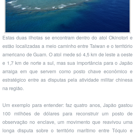
Estas duas ilhotas se encontram dentro do atol Okinotori e
estão localizadas a meio caminho entre Taiwan e o território
americano de Guam. O atol mede só 4,5 km de leste a oeste
e 1,7 km de norte a sul, mas sua importância para o Japão
arraiga em que servem como posto chave econômico e
estratégico entre as disputas pela atividade militar chinesa
na região.
Um exemplo para entender: faz quatro anos, Japão gastou
100 milhões de dólares para reconstruir um posto de
observação no enclave, um movimento que reavivou uma
longa disputa sobre o território marítimo entre Tóquio e