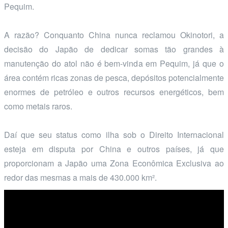
Pequim.
A razão? Conquanto China nunca reclamou Okinotori, a
decisão do Japão de dedicar somas tão grandes à
manutenção do atol não é bem-vinda em Pequim, já que o
área contém ricas zonas de pesca, depósitos potencialmente
enormes de petróleo e outros recursos energéticos, bem
como metais raros.
Daí que seu status como ilha sob o Direito Internacional
esteja em disputa por China e outros países, já que
proporcionam a Japão uma Zona Econômica Exclusiva ao
redor das mesmas a mais de 430.000 km².