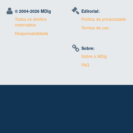
© 2004-
2026 MDig
Editorial:
Todos os direitos
Política de privaciodade
reservados
Termos de uso
Responsabilidade
Sobre:
Sobre o MDig
FAQ