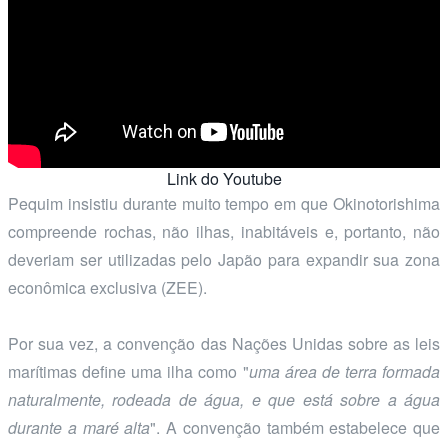
Link do Youtube
Pequim insistiu durante muito tempo em que Okinotorishima
compreende rochas, não ilhas, inabitáveis e, portanto, não
deveriam ser utilizadas pelo Japão para expandir sua zona
econômica exclusiva (ZEE).
Por sua vez, a convenção das Nações Unidas sobre as leis
marítimas define uma ilha como "
uma área de terra formada
naturalmente, rodeada de água, e que está sobre a água
durante a maré alta
". A convenção também estabelece que