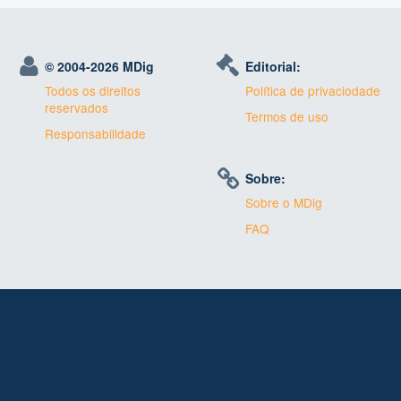
© 2004-
2026 MDig
Editorial:
Todos os direitos
Política de privaciodade
reservados
Termos de uso
Responsabilidade
Sobre:
Sobre o MDig
FAQ