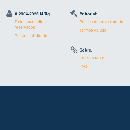
© 2004-
2026 MDig
Editorial:
Todos os direitos
Política de privaciodade
reservados
Termos de uso
Responsabilidade
Sobre:
Sobre o MDig
FAQ