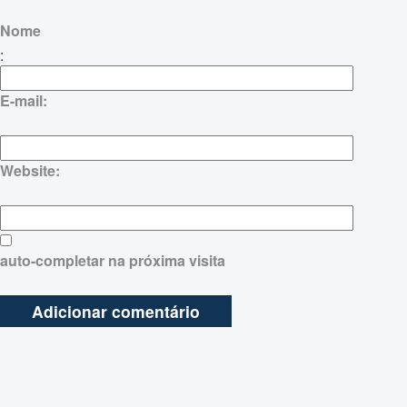
Nome
:
E-mail:
Website:
auto-completar na próxima visita