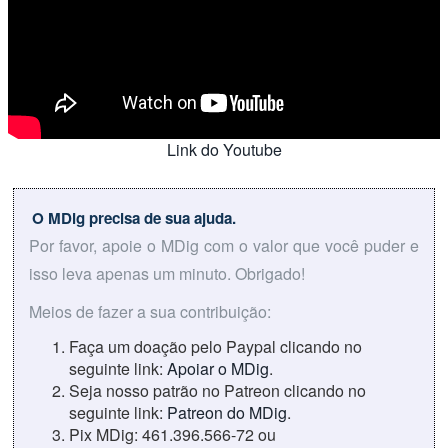
Link do Youtube
O MDig precisa de sua ajuda.
Por favor, apoie o MDig com o valor que você puder e
isso leva apenas um minuto. Obrigado!
Meios de fazer a sua contribuição:
Faça um doação pelo Paypal clicando no
seguinte link:
Apoiar o MDig
.
Seja nosso patrão no Patreon clicando no
seguinte link:
Patreon do MDig
.
Pix MDig: 461.396.566-72 ou