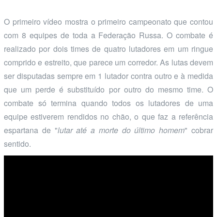
O primeiro vídeo mostra o primeiro campeonato que contou
com 8 equipes de toda a Federação Russa. O combate é
realizado por dois times de quatro lutadores em um ringue
comprido e estreito, que parece um corredor. As lutas devem
ser disputadas sempre em 1 lutador contra outro e à medida
que um perde é substituído por outro do mesmo time. O
combate só termina quando todos os lutadores de uma
equipe estiverem rendidos no chão, o que faz a referência
espartana de "
lutar até a morte do último homem
" cobrar
sentido.