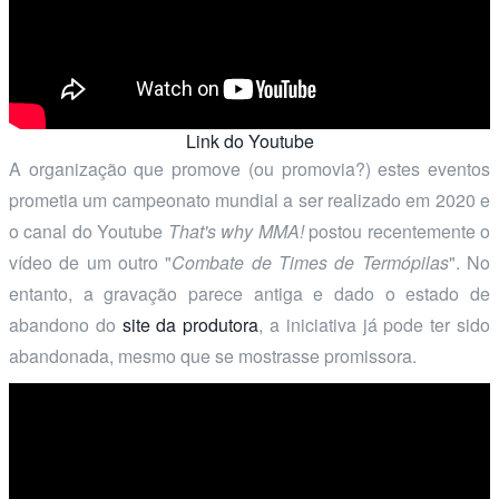
Link do Youtube
A organização que promove (ou promovia?) estes eventos
prometia um campeonato mundial a ser realizado em 2020 e
o canal do Youtube
That's why MMA!
postou recentemente o
vídeo de um outro "
Combate de Times de Termópilas
". No
entanto, a gravação parece antiga e dado o estado de
abandono do
site da produtora
, a iniciativa já pode ter sido
abandonada, mesmo que se mostrasse promissora.