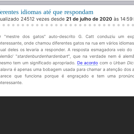
erentes idiomas até que respondam
isualizado 24512 vezes desde
21 de julho de 2020
às 14:5
 "mestre dos gatos" auto-descrito G. Catt conduziu um exp
nteressante, onde chamou diferentes gatos na rua em vários idiomas
ual deles os levaria a responder. A resposta esmagadora veio d
alemão' "
stardenburdenhardenbart
", que na verdade nem é alem
esmo tem um significado apropriado.
De acordo
com o
Urban Dic
alavra é apenas uma bobagem usada para chamar a atenção dos a
parece que funciona porque é engraçado e tem uma pronúnc
nteressante.