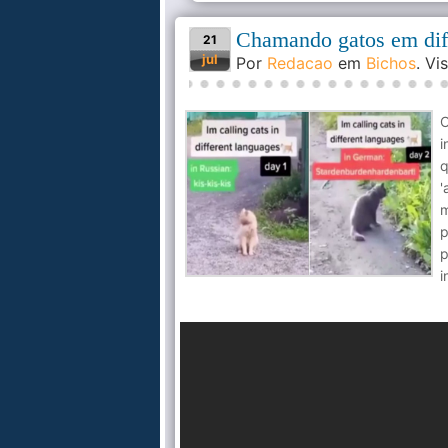
Chamando gatos em dif
21
jul
Por
Redacao
em
Bichos
. V
O
i
q
'
m
p
i