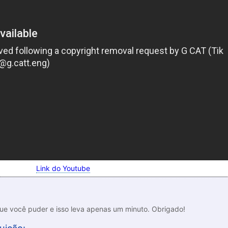
Link do Youtube
que você puder e isso leva apenas um minuto. Obrigado!