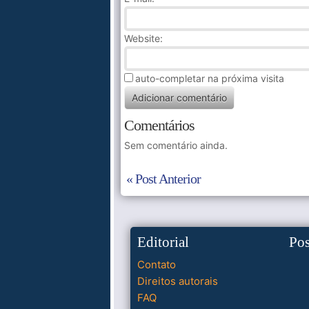
Website:
auto-completar na próxima visita
Comentários
Sem comentário ainda.
« Post Anterior
Editorial
Po
Contato
Direitos autorais
FAQ