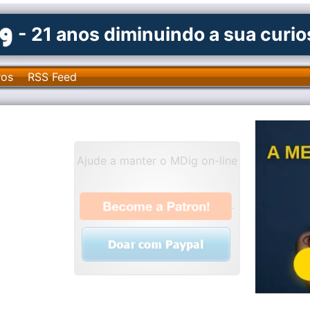
- 21 anos diminuindo a sua curi
ros
RSS Feed
Ajude a manter o MDig on-line
.