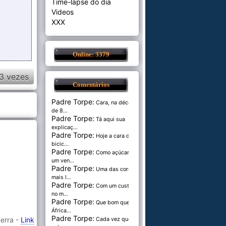
Time-lapse do dia
Videos
XXX
Online: 3379
3 vezes
Comentários
Padre Torpe:
Cara, na década
de 8...
Padre Torpe:
Tá aqui sua
explicaç...
Padre Torpe:
Hoje a cara de
bicic...
Padre Torpe:
Como açúcar é
um ven...
Padre Torpe:
Uma das cores
mais l...
Padre Torpe:
Com um custo de
no m...
Padre Torpe:
Que bom que a
África...
Padre Torpe:
terra -
Link
Cada vez que