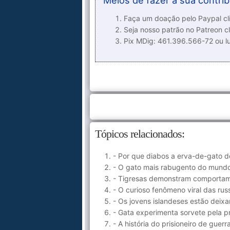
Meios de fazer a sua contrib
Faça um doação pelo Paypal cli
Seja nosso patrão no Patreon cl
Pix MDig: 461.396.566-72 ou 
Tópicos relacionados:
- Por que diabos a erva-de-gato de
- O gato mais rabugento do mundo
- Tigresas demonstram comportame
- O curioso fenômeno viral das ru
- Os jovens islandeses estão deixa
- Gata experimenta sorvete pela p
- A história do prisioneiro de gue