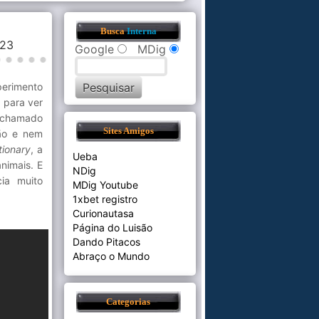
Busca
Interna
9:23
Google
MDig
erimento
 para ver
o chamado
Sites Amigos
ão e nem
tionary
, a
Ueba
nimais. E
NDig
ia muito
MDig Youtube
1xbet registro
Curionautasa
Página do Luisão
Dando Pitacos
Abraço o Mundo
Categorias