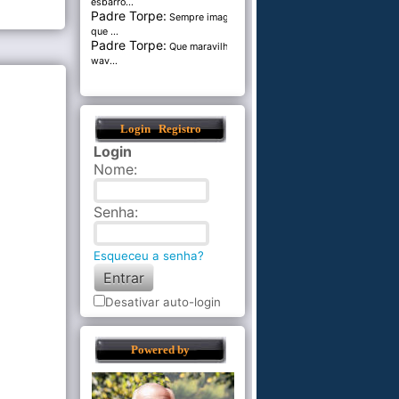
esbarro...
Padre Torpe:
Sempre imaginei
que ...
Padre Torpe:
Que maravilha de
wav...
Login
Registro
Login
Nome
:
Senha
:
Esqueceu a senha?
Desativar auto-login
Powered by