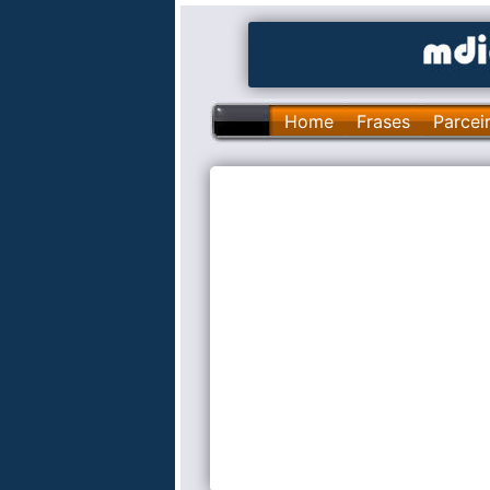
Home
Frases
Parcei