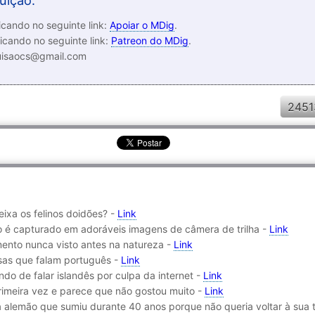
uição:
cando no seguinte link:
Apoiar o MDig
.
icando no seguinte link:
Patreon do MDig
.
luisaocs@gmail.com
2451
ixa os felinos doidões? -
Link
 é capturado em adoráveis imagens de câmera de trilha -
Link
nto nunca visto antes na natureza -
Link
ssas que falam português -
Link
ndo de falar islandês por culpa da internet -
Link
rimeira vez e parece que não gostou muito -
Link
rra alemão que sumiu durante 40 anos porque não queria voltar à sua 