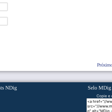
Próximo
sts NDig
Selo MDig
Copie e 