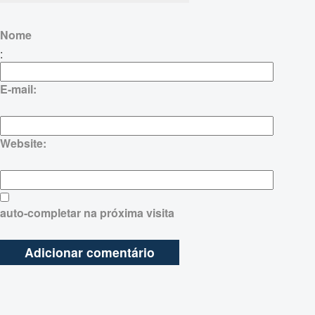
Nome
:
E-mail:
Website:
auto-completar na próxima visita