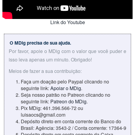
Link do Youtube
O MDig precisa de sua ajuda.
Por favor, apoie o MDig com o valor que você puder e
isso leva apenas um minuto. Obrigado!
Meios de fazer a sua contribuição:
Faça um doação pelo Paypal clicando no
seguinte link:
Apoiar o MDig
.
Seja nosso patrão no Patreon clicando no
seguinte link:
Patreon do MDig
.
Pix MDig: 461.396.566-72 ou
luisaocs@gmail.com
Depósito direto em conta corrente do Banco do
Brasil: Agência: 3543-2 / Conta corrente: 17364-9
Depósito direto em conta corrente da Caixa