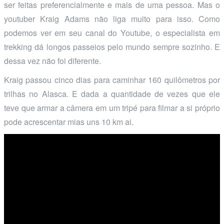
ser feitas preferencialmente e mais de uma pessoa. Mas o
youtuber Kraig Adams não liga muito para isso. Como
podemos ver em seu canal do Youtube, o especialista em
trekking dá longos passeios pelo mundo sempre sozinho. E
dessa vez não foi diferente.
Kraig passou cinco dias para caminhar 160 quilômetros por
trilhas no Alasca. E dada a quantidade de vezes que ele
teve que armar a câmera em um tripé para filmar a si próprio
pode acrescentar mias uns 10 km ai.