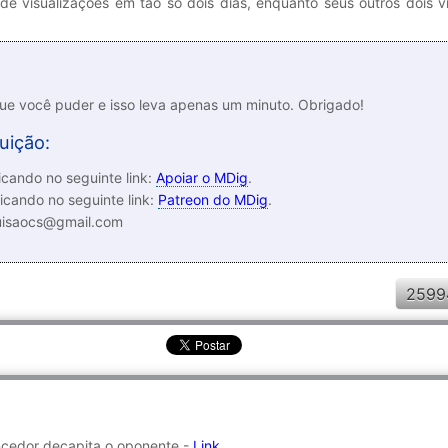
de visualizações em tão só dois dias, enquanto seus outros dois 
que você puder e isso leva apenas um minuto. Obrigado!
uição:
cando no seguinte link:
Apoiar o MDig
.
icando no seguinte link:
Patreon do MDig
.
luisaocs@gmail.com
2599
ncedor decapita o oponente -
Link