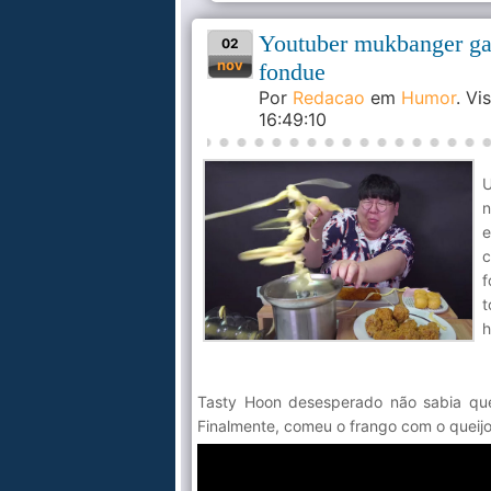
Youtuber mukbanger gan
02
nov
fondue
Por
Redacao
em
Humor
. V
16:49:10
U
n
e
c
f
t
h
Tasty Hoon desesperado não sabia que 
Finalmente, comeu o frango com o queijo