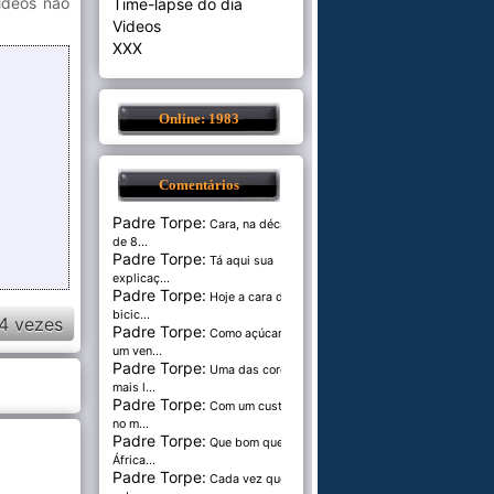
vídeos não
Time-lapse do dia
Videos
XXX
Online: 1983
Comentários
Padre Torpe:
Cara, na década
de 8...
Padre Torpe:
Tá aqui sua
explicaç...
Padre Torpe:
Hoje a cara de
bicic...
4 vezes
Padre Torpe:
Como açúcar é
um ven...
Padre Torpe:
Uma das cores
mais l...
Padre Torpe:
Com um custo de
no m...
Padre Torpe:
Que bom que a
África...
Padre Torpe:
Cada vez que