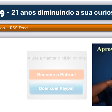
- 21 anos diminuindo a sua curi
ros
RSS Feed
Ajude a manter o MDig on-line
.