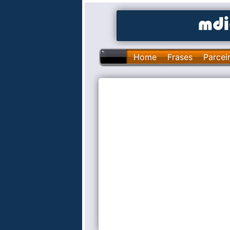
Home
Frases
Parcei