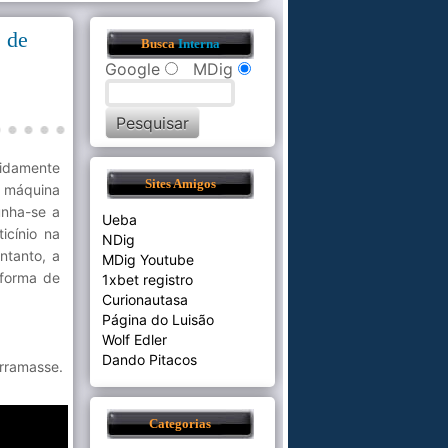
' de
Busca
Interna
Google
MDig
pidamente
Sites Amigos
a máquina
unha-se a
Ueba
icínio na
NDig
ntanto, a
MDig Youtube
 forma de
1xbet registro
Curionautasa
Página do Luisão
Wolf Edler
Dando Pitacos
rramasse.
Categorias