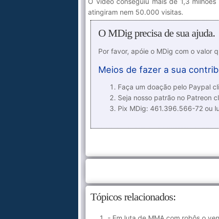
O vídeo conseguiu mais de 1,3 milhões 
atingiram nem 50.000 visitas.
O MDig precisa de sua ajuda.
Por favor, apóie o MDig com o valor 
Meios de fazer a sua contrib
Faça um doação pelo Paypal cli
Seja nosso patrão no Patreon cl
Pix MDig: 461.396.566-72 ou 
Tópicos relacionados:
- Em luta de MMA com robôs o ve