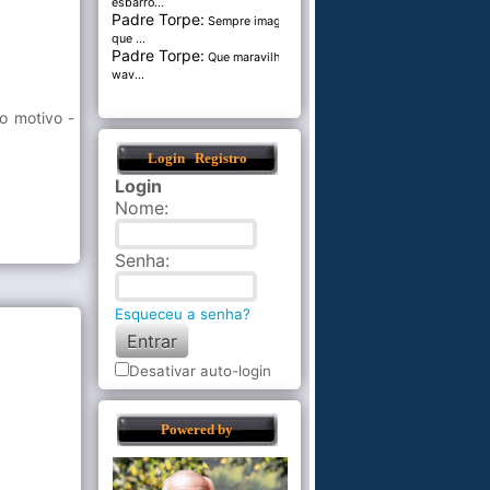
esbarro...
Padre Torpe:
Sempre imaginei
que ...
Padre Torpe:
Que maravilha de
wav...
o motivo -
Login
Registro
Login
Nome
:
Senha
:
Esqueceu a senha?
Desativar auto-login
Powered by