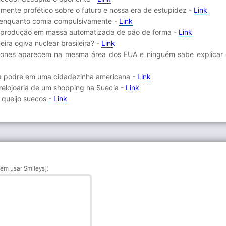
amente profético sobre o futuro e nossa era de estupidez -
Link
vo enquanto comia compulsivamente -
Link
e produção em massa automatizada de pão de forma -
Link
ira ogiva nuclear brasileira? -
Link
drones aparecem na mesma área dos EUA e ninguém sabe explicar 
ia podre em uma cidadezinha americana -
Link
relojoaria de um shopping na Suécia -
Link
 queijo suecos -
Link
:
em usar Smileys]