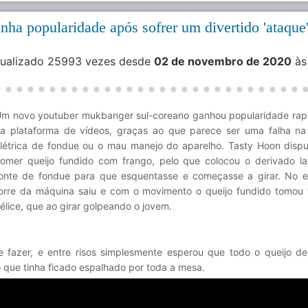
ha popularidade após sofrer um divertido 'ataque
isualizado 25993 vezes desde
02 de novembro de 2020
às
m novo youtuber mukbanger sul-coreano ganhou popularidade ra
a plataforma de vídeos, graças ao que parece ser uma falha n
létrica de fondue ou o mau manejo do aparelho. Tasty Hoon disp
omer queijo fundido com frango, pelo que colocou o derivado lat
onte de fondue para que esquentasse e começasse a girar. No e
orre da máquina saiu e com o movimento o queijo fundido tomou
élice, que ao girar golpeando o jovem.
fazer, e entre risos simplesmente esperou que todo o queijo de
 que tinha ficado espalhado por toda a mesa.