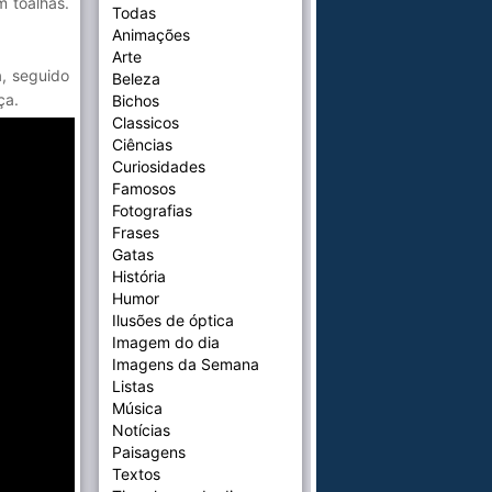
 toalhas.
Todas
Animações
Arte
a, seguido
Beleza
ça.
Bichos
Classicos
Ciências
Curiosidades
Famosos
Fotografias
Frases
Gatas
História
Humor
Ilusões de óptica
Imagem do dia
Imagens da Semana
Listas
Música
Notícias
Paisagens
Textos