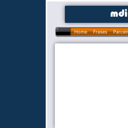
Home
Frases
Parcei