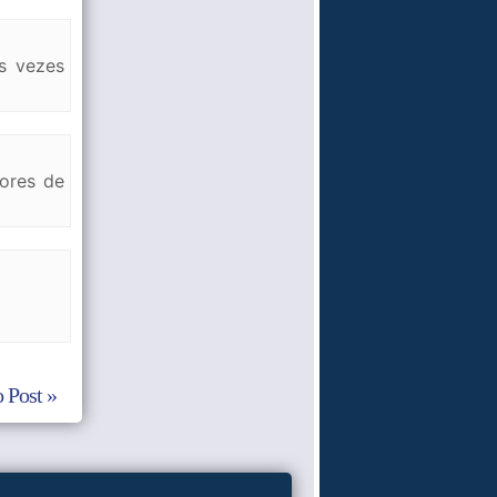
s vezes
ores de
 Post »