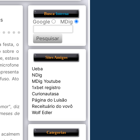
Busca
Interna
s
Google
MDig
 festa, o
o sobre o
e, estava
Sites Amigos
microfone
Ueba
presenta
NDig
fuso. Ato
MDig Youtube
1xbet registro
Curionautasa
Página do Luisão
Receituário do vovô
amor"
, diz
Wolf Edler
 meses de
Categorias
e acalmem