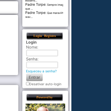
esbarro...
Padre Torpe:
Sempre imaginei
que ...
Padre Torpe:
Que maravilha de
wav...
Login
Registro
Login
Nome
:
Senha
:
Esqueceu a senha?
Desativar auto-login
Powered by