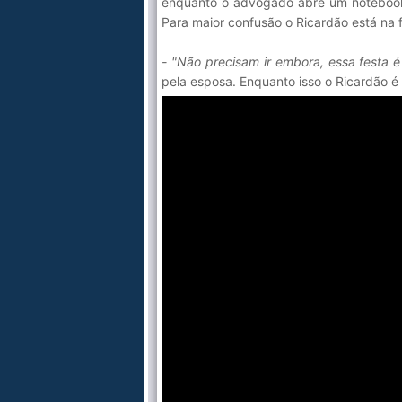
enquanto o advogado abre um notebook
Para maior confusão o Ricardão está na f
- "Não precisam ir embora, essa festa 
pela esposa. Enquanto isso o Ricardão é