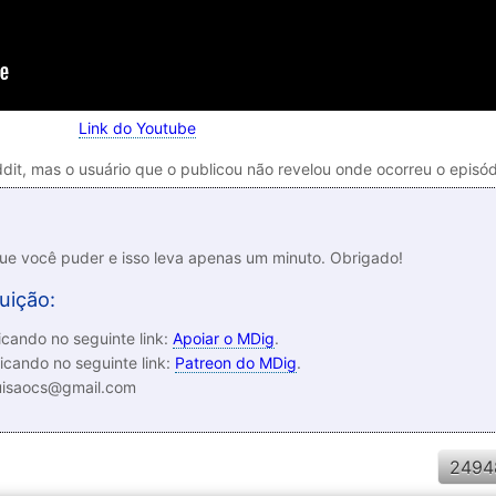
Link do Youtube
dit, mas o usuário que o publicou não revelou onde ocorreu o episód
que você puder e isso leva apenas um minuto. Obrigado!
uição:
cando no seguinte link:
Apoiar o MDig
.
icando no seguinte link:
Patreon do MDig
.
luisaocs@gmail.com
2494