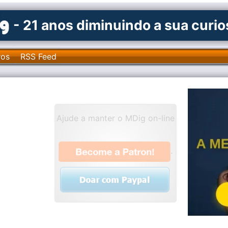
- 21 anos diminuindo a sua curi
ros
RSS Feed
Ajude a manter o MDig on-line
.