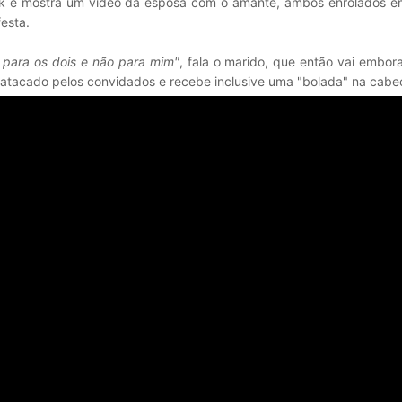
 e mostra um vídeo da esposa com o amante, ambos enrolados em
esta.
é para os dois e não para mim"
, fala o marido, que então vai embor
 atacado pelos convidados e recebe inclusive uma "bolada" na cabe