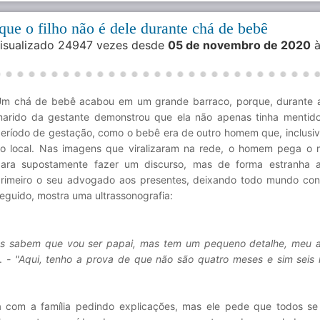
que o filho não é dele durante chá de bebê
Visualizado 24947 vezes desde
05 de novembro de 2020
à
m chá de bebê acabou em um grande barraco, porque, durante a
arido da gestante demonstrou que ela não apenas tinha mentid
eríodo de gestação, como o bebê era de outro homem que, inclusiv
o local. Nas imagens que viralizaram na rede, o homem pega o 
ara supostamente fazer um discurso, mas de forma estranha a
rimeiro o seu advogado aos presentes, deixando todo mundo con
eguido, mostra uma ultrassonografia:
cês sabem que vou ser papai, mas tem um pequeno detalhe, meu 
a.
- "Aqui, tenho a prova de que não são quatro meses e sim seis
om a família pedindo explicações, mas ele pede que todos s