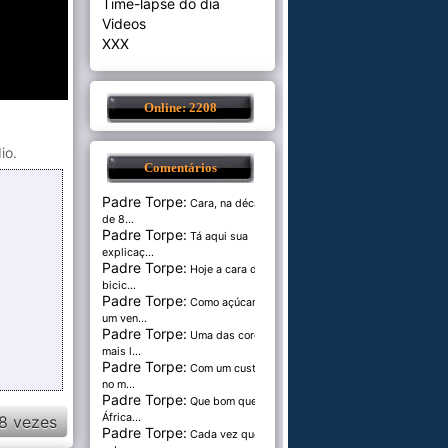
Time-lapse do dia
Videos
XXX
Online: 2208
io.
Comentários
Padre Torpe:
Cara, na década
de 8...
Padre Torpe:
Tá aqui sua
explicaç...
Padre Torpe:
Hoje a cara de
bicic...
Padre Torpe:
Como açúcar é
um ven...
Padre Torpe:
Uma das cores
mais l...
Padre Torpe:
Com um custo de
no m...
Padre Torpe:
Que bom que a
África...
8 vezes
Padre Torpe:
Cada vez que