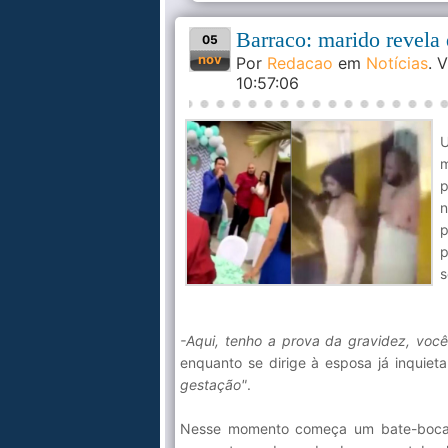
Barraco: marido revela 
05
nov
Por
Redacao
em
Notícias
. 
10:57:06
U
m
p
n
p
p
s
-Aqui, tenho a prova da gravidez, vo
enquanto se dirige à esposa já inquiet
gestação"
.
Nesse momento começa um bate-boca c