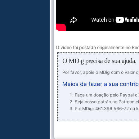
O vídeo foi postado originalmente no Red
O MDig precisa de sua ajuda.
Por favor, apóie o MDig com o valor 
Meios de fazer a sua contrib
Faça um doação pelo Paypal cli
Seja nosso patrão no Patreon cl
Pix MDig: 461.396.566-72 ou 