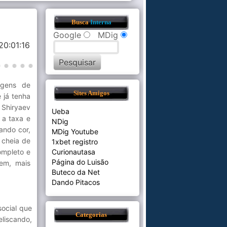
Busca
Interna
Google
MDig
20:01:16
agens de
Sites Amigos
 já tenha
 Shiryaev
Ueba
 a taxa e
NDig
ando cor,
MDig Youtube
 cheia de
1xbet registro
ompleto e
Curionautasa
Página do Luisão
em, mais
Buteco da Net
Dando Pitacos
ocial que
Categorias
liscando,