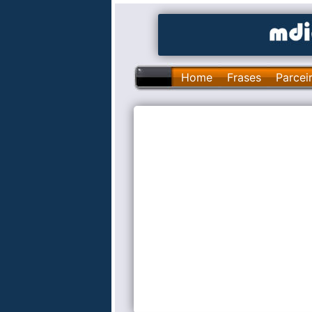
Home
Frases
Parcei