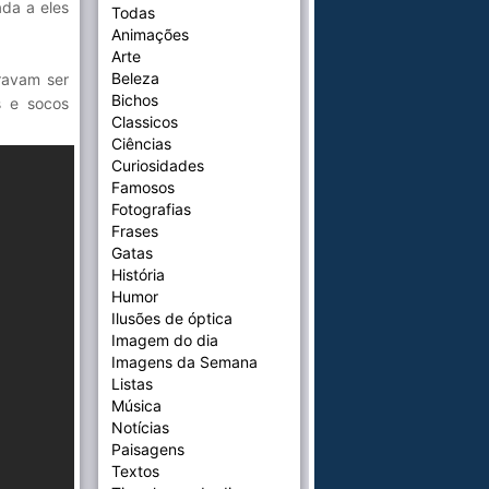
da a eles
Todas
Animações
Arte
Beleza
ravam ser
Bichos
s e socos
Classicos
Ciências
Curiosidades
Famosos
Fotografias
Frases
Gatas
História
Humor
Ilusões de óptica
Imagem do dia
Imagens da Semana
Listas
Música
Notícias
Paisagens
Textos