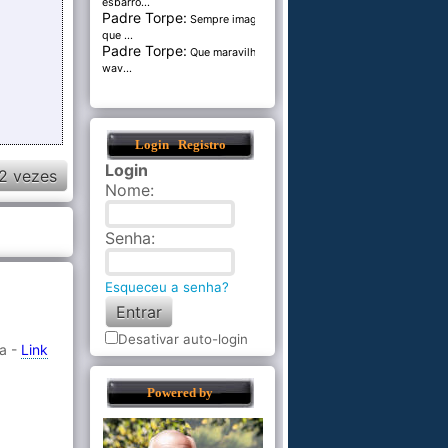
esbarro...
Padre Torpe:
Sempre imaginei
que ...
Padre Torpe:
Que maravilha de
wav...
Login
Registro
Login
2 vezes
Nome
:
Senha
:
Esqueceu a senha?
Desativar auto-login
da -
Link
Powered by