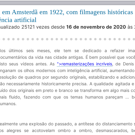
a em Amsterdã em 1922, com filmagens históricas
ncia artificial
isualizado 25121 vezes desde
16 de novembro de 2020
às 
Nos últimos seis meses, ele tem se dedicado a refazer im
ocumentários da vida nas cidade antigas. É bem possível que você
isto seus vídeos antes. As
">remasterizações incríveis
, de Denis
nganam os olhos modernos com inteligência artificial, aumentando
esolução de quadros por segundo originais, estabilizando e adicion
ão necessariamente historicamente precisa. A qualidade agitada e
uído dos originais em preto e branco se transforma em algo mais c
ais fluido, fazendo com que os temas humanos pareçam ... b
umanos.
ealmente uma explosão do passado, a antítese do distanciamento s
ãos alegres se acotovelam ombro a ombro, desmascarados, be