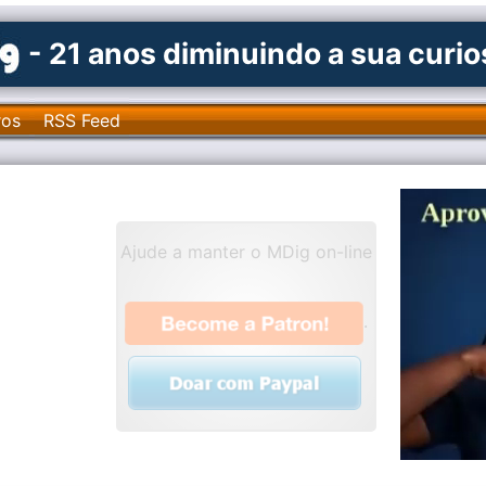
- 21 anos diminuindo a sua curi
ros
RSS Feed
Ajude a manter o MDig on-line
.