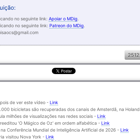
uição:
cando no seguinte link:
Apoiar o MDig
.
icando no seguinte link:
Patreon do MDig
.
luisaocs@gmail.com
2512
pois de ver este vídeo -
Link
5.000 bicicletas são recuperadas dos canais de Amsterdã, na Holan
a milhões de visualizações nas redes sociais -
Link
reeditou 'O Mágico de Oz' em ordem alfabética -
Link
na Conferência Mundial de Inteligência Artificial de 2026 -
Link
ria visitou Nova York -
Link