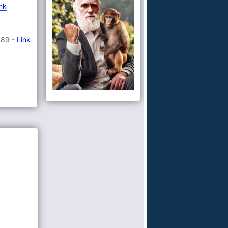
nk
989 -
Link