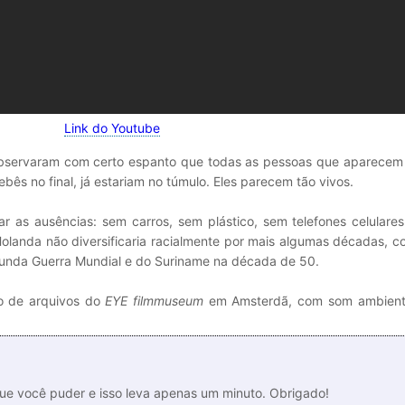
Link do Youtube
servaram com certo espanto que todas as pessoas que aparecem 
ês no final, já estariam no túmulo. Eles parecem tão vivos.
s ausências: sem carros, sem plástico, sem telefones celulares. 
olanda não diversificaria racialmente por mais algumas décadas, 
gunda Guerra Mundial e do Suriname na década de 50.
ão de arquivos do
EYE filmmuseum
em Amsterdã, com som ambient
que você puder e isso leva apenas um minuto. Obrigado!