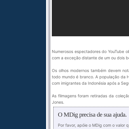
Numerosos espectadores do YouTube ob
com a exceção distante de um ou dois beb
Os olhos modernos também devem notar a
todo mundo é branco. A população da H
com imigrantes da Indonésia após a Se
As filmagens foram retiradas da coleç
Jones.
O MDig precisa de sua ajuda.
Por favor, apóie o MDig com o valor 