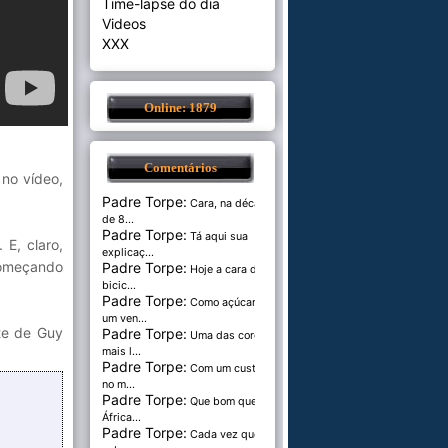
Time-lapse do dia
Videos
XXX
Online: 1879
Comentários
no vídeo,
Padre Torpe:
Cara, na década
de 8...
Padre Torpe:
Tá aqui sua
E, claro,
explicaç...
começando
Padre Torpe:
Hoje a cara de
bicic...
Padre Torpe:
Como açúcar é
um ven...
e de Guy
Padre Torpe:
Uma das cores
mais l...
Padre Torpe:
Com um custo de
no m...
Padre Torpe:
Que bom que a
África...
Padre Torpe:
Cada vez que