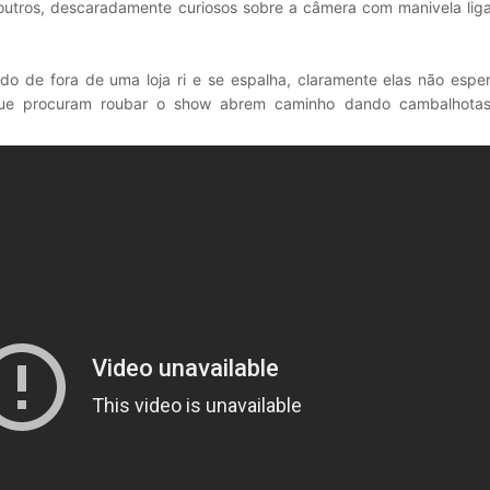
outros, descaradamente curiosos sobre a câmera com manivela liga
do de fora de uma loja ri e se espalha, claramente elas não espe
 que procuram roubar o show abrem caminho dando cambalhota