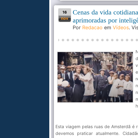
Cenas da vida cotidian
16
nov
aprimoradas por inteligê
Por
Redacao
em
Vídeos
. V
d
v
e
r
n
r
m
h
Esta viagem pelas ruas de Amsterdã é r
devemos praticar atualmente. Cidad