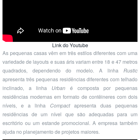
Link do Youtube
As pequenas casas vêm em três estilos diferentes com uma
variedade de layouts e suas áris variam entre 18 e 47 metros
quadrados, dependendo do modelo. A linha
Rustic
apresenta três pequenas residências diferentes com telhado
inclinado, a linha
Urban
é composta por pequenas
residências modernas em formato de contêineres com dois
níveis, e a linha
Compact
apresenta duas pequenas
residências de um nível que são adequadas para um
escritório ou um estande promocional. A empresa também
ajuda no planejamento de projetos maiores.