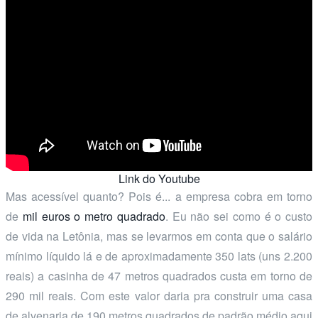
Link do Youtube
Mas acessível quanto? Pois é... a empresa cobra em torno
de
mil euros o metro quadrado
. Eu não sei como é o custo
de vida na Letônia, mas se levarmos em conta que o salário
mínimo líquido lá e de aproximadamente 350 lats (uns 2.200
reais) a casinha de 47 metros quadrados custa em torno de
290 mil reais. Com este valor daria pra construir uma casa
de alvenaria de 190 metros quadrados de padrão médio aqui