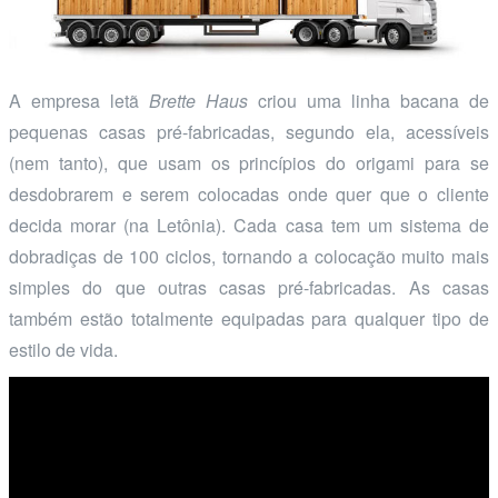
A empresa letã
Brette Haus
criou uma linha bacana de
pequenas casas pré-fabricadas, segundo ela, acessíveis
(nem tanto), que usam os princípios do origami para se
desdobrarem e serem colocadas onde quer que o cliente
decida morar (na Letônia). Cada casa tem um sistema de
dobradiças de 100 ciclos, tornando a colocação muito mais
simples do que outras casas pré-fabricadas. As casas
também estão totalmente equipadas para qualquer tipo de
estilo de vida.