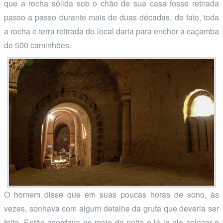
que a rocha sólida sob o chão de sua casa fosse retirada
passo a passo durante mais de duas décadas, de fato, toda
a rocha e terra retirada do local daria para encher a caçamba
de 500 caminhões.
O homem disse que em suas poucas horas de sono, às
vezes, sonhava com algum detalhe da gruta que deveria ser
feito. Então acordava no meio da noite e lá ia ele colocar o