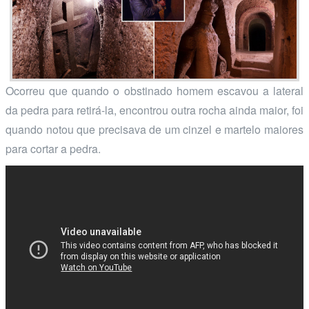
Ocorreu que quando o obstinado homem escavou a lateral
da pedra para retirá-la, encontrou outra rocha ainda maior, foi
quando notou que precisava de um cinzel e martelo maiores
para cortar a pedra.