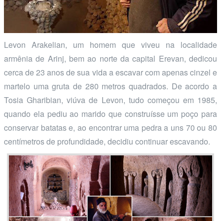
Levon Arakelian, um homem que viveu na localidade
armênia de Arinj, bem ao norte da capital Erevan, dedicou
cerca de 23 anos de sua vida a escavar com apenas cinzel e
martelo uma gruta de 280 metros quadrados. De acordo a
Tosia Gharibian, viúva de Levon, tudo começou em 1985,
quando ela pediu ao marido que construísse um poço para
conservar batatas e, ao encontrar uma pedra a uns 70 ou 80
centímetros de profundidade, decidiu continuar escavando.