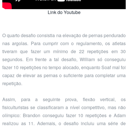
Link do Youtube
O quarto desafio consistia na elevação de pernas pendurado
nas argolas. Para cumprir com o regulamento, os atletas
tiveram que fazer um mínimo de 22 repetições em 30
segundos. Em frente a tal desafio, William só conseguiu
fazer 10 repetições no tempo alocado, enquanto Soaf mal foi
capaz de elevar as pernas o suficiente para completar uma
repetição.
Assim, para a seguinte prova, flexão vertical, os
fisiculturistas se classificaram a nível competitivo, mas não
olímpico: Brandon conseguiu fazer 10 repetições e Adam
realizou as 11. Ademais, o desafio incluiu uma série de