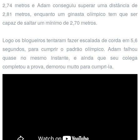
2,74 metros e Adam conseguiu superar uma distância de
2,81 metros, enquanto um ginasta olímpico tem que ser
capaz de saltar um mínimo de 2,70 metros.
Logo os blogueiros tentaram fazer escalada de corda em 5,6
segundos, para cumprir o padrão olímpico. Adam falhou
quase no mesmo instante, e ainda que seu colega
completou a prova, demorou muito para cumpri-la.