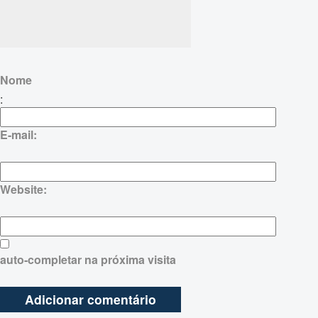
Nome
:
E-mail:
Website:
auto-completar na próxima visita