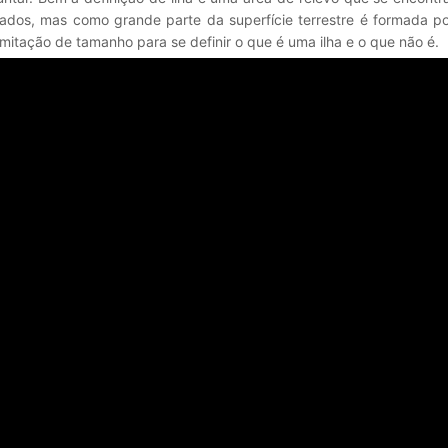
ados, mas como grande parte da superfície terrestre é formada po
imitação de tamanho para se definir o que é uma ilha e o que não é.