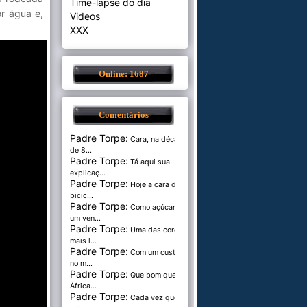
Time-lapse do dia
r água e,
Videos
XXX
Online: 1687
Comentários
Padre Torpe:
Cara, na década
de 8...
Padre Torpe:
Tá aqui sua
explicaç...
Padre Torpe:
Hoje a cara de
bicic...
Padre Torpe:
Como açúcar é
um ven...
Padre Torpe:
Uma das cores
mais l...
Padre Torpe:
Com um custo de
no m...
Padre Torpe:
Que bom que a
África...
Padre Torpe:
Cada vez que