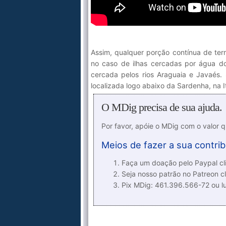
Assim, qualquer porção contínua de terr
no caso de ilhas cercadas por água doc
cercada pelos rios Araguaia e Javaés.
localizada logo abaixo da Sardenha, na I
O MDig precisa de sua ajuda.
Por favor, apóie o MDig com o valor 
Meios de fazer a sua contrib
Faça um doação pelo Paypal cli
Seja nosso patrão no Patreon cl
Pix MDig: 461.396.566-72 ou 