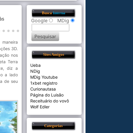
Busca
Interna
às
Google
MDig
 maneira
ações 3D.
ração nos
Sites Amigos
eta Terra
Ueba
e, diz a
NDig
do a lado
MDig Youtube
va de seu
1xbet registro
Curionautasa
Página do Luisão
Receituário do vovô
Wolf Edler
Categorias