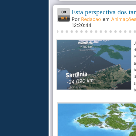
Esta perspectiva dos ta
09
out
Por
Redacao
em
Animaçõe
12:20:44
d
A
a
t
d
s
t