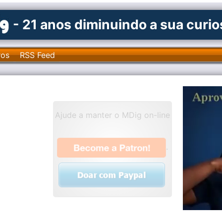
- 21 anos diminuindo a sua curi
ros
RSS Feed
Ajude a manter o MDig on-line
.