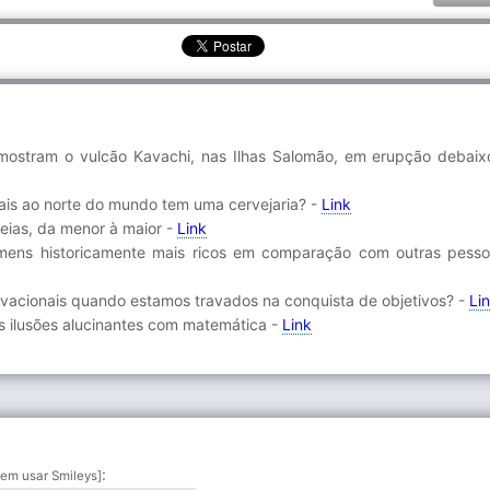
mostram o vulcão Kavachi, nas Ilhas Salomão, em erupção debaix
mais ao norte do mundo tem uma cervejaria? -
Link
ias, da menor à maior -
Link
mens historicamente mais ricos em comparação com outras pess
ivacionais quando estamos travados na conquista de objetivos? -
Li
as ilusões alucinantes com matemática -
Link
:
em usar Smileys]