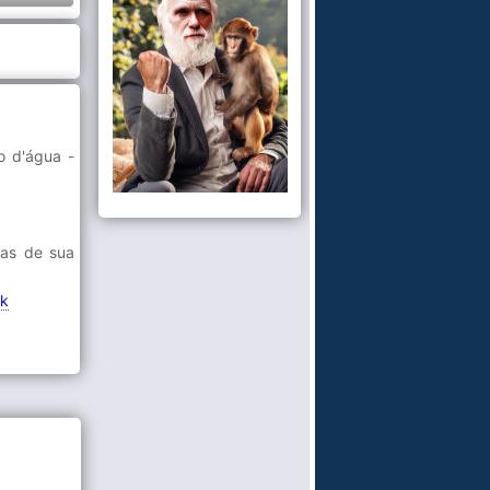
o d'água -
oas de sua
nk