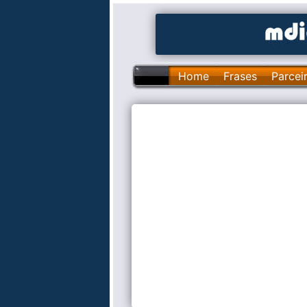
Home
Frases
Parcei