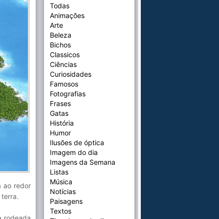
Todas
Animações
Arte
Beleza
Bichos
Classicos
Ciências
Curiosidades
Famosos
Fotografias
Frases
Gatas
História
Humor
Ilusões de óptica
Imagem do dia
Imagens da Semana
Listas
Música
a ao redor
Notícias
terra.
Paisagens
Textos
ra rodeada