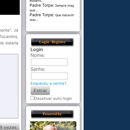
esbarro...
Padre Torpe:
Sempre imaginei
que ...
Padre Torpe:
Que maravilha de
wav...
nente". Já
Tocantins,
Login
Registro
a estaria
Login
Nome
:
Senha
:
Esqueceu a senha?
Desativar auto-login
Powered by
9 vezes