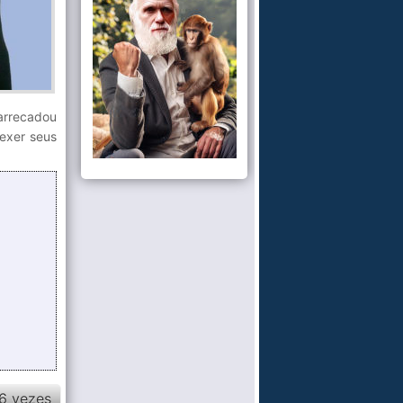
 arrecadou
exer seus
6 vezes