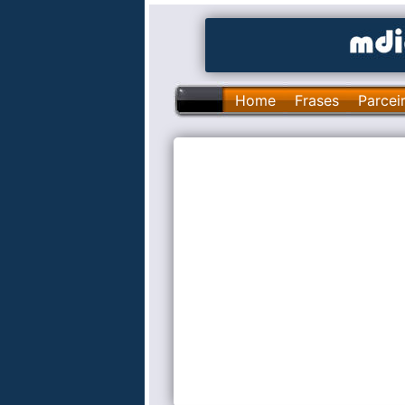
Home
Frases
Parcei