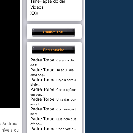
Time-lapse do dia
Videos
XXX
Online: 3780
Comentários
Padre Torpe:
Cara, na década
de 8...
Padre Torpe:
Tá aqui sua
explicaç...
Padre Torpe:
Hoje a cara de
bicic...
Padre Torpe:
Como açúcar é
um ven...
Padre Torpe:
Uma das cores
mais l...
Padre Torpe:
Com um custo de
no m...
Padre Torpe:
Que bom que a
 Android,
África...
Padre Torpe:
Cada vez que
níveis ou