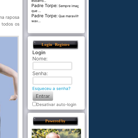
esbarro...
Padre Torpe:
Sempre imaginei
que ...
Padre Torpe:
Que maravilha de
ma raposa
wav...
 todos os
Login
Registro
Login
Nome
:
Senha
:
Esqueceu a senha?
Desativar auto-login
Powered by