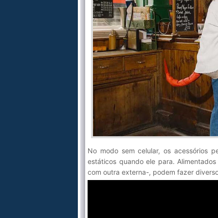
No modo sem celular, os acessórios p
estáticos quando ele para. Alimentado
com outra externa-, podem fazer diverso