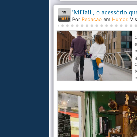
'MiTail', o acessório q
19
mai
Por
Redacao
em
Humor
. V
O
e
p
g
t
c