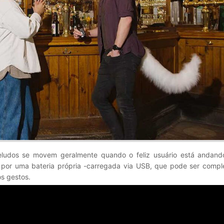
eludos se movem geralmente quando o feliz usuário está andand
s por uma bateria própria -carregada via USB, que pode ser comp
s gestos.