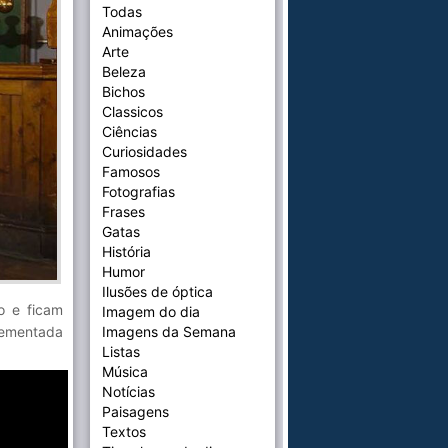
Todas
Animações
Arte
Beleza
Bichos
Classicos
Ciências
Curiosidades
Famosos
Fotografias
Frases
Gatas
História
Humor
Ilusões de óptica
o e ficam
Imagem do dia
lementada
Imagens da Semana
Listas
Música
Notícias
Paisagens
Textos