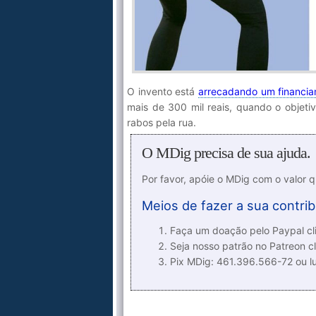
O invento está
arrecadando um financi
mais de 300 mil reais, quando o objet
rabos pela rua.
O MDig precisa de sua ajuda.
Por favor, apóie o MDig com o valor 
Meios de fazer a sua contrib
Faça um doação pelo Paypal cli
Seja nosso patrão no Patreon cl
Pix MDig: 461.396.566-72 ou 