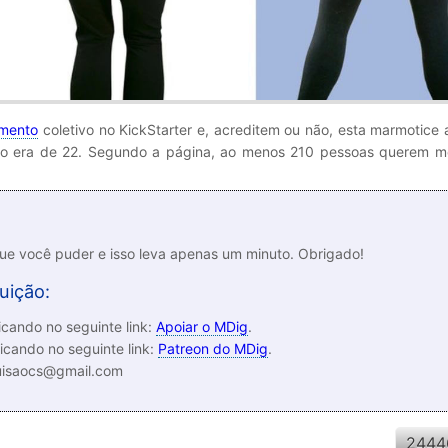
amento
coletivo no KickStarter e, acreditem ou não, esta marmotice
ivo era de 22. Segundo a página, ao menos 210 pessoas querem m
que você puder e isso leva apenas um minuto. Obrigado!
uição:
cando no seguinte link:
Apoiar o MDig
.
icando no seguinte link:
Patreon do MDig
.
luisaocs@gmail.com
2444