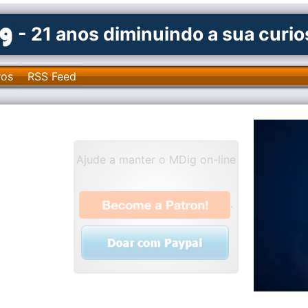
- 21 anos diminuindo a sua curi
ros
RSS Feed
Ajude a manter o MDig on-line
.