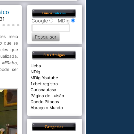
nico
Busca
Interna
:31
Google
MDig
ses meio
up
que se
ueles que
Sites Amigos
ualizada,
o
MiRabo
,
Ueba
pode ser
NDig
MDig Youtube
1xbet registro
Curionautasa
Página do Luisão
Dando Pitacos
Abraço o Mundo
Categorias