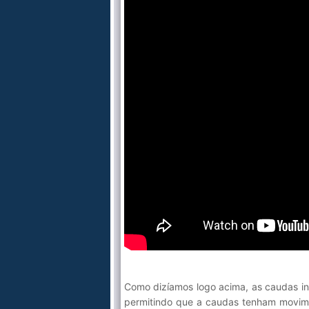
Como dizíamos logo acima, as caudas i
permitindo que a caudas tenham movimen