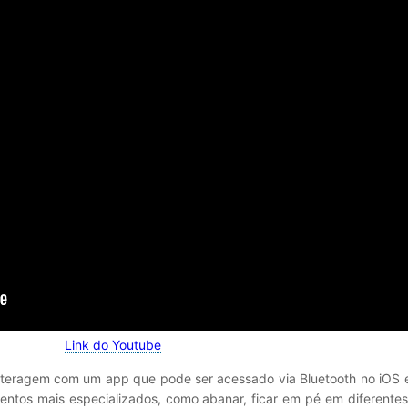
Link do Youtube
nteragem com um app que pode ser acessado via Bluetooth no iOS e
tos mais especializados, como abanar, ficar em pé em diferentes 