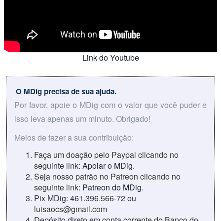
Link do Youtube
O MDig precisa de sua ajuda.
Por favor, apoie o MDig com o valor que você puder e
isso leva apenas um minuto. Obrigado!
Meios de fazer a sua contribuição:
Faça um doação pelo Paypal clicando no
seguinte link:
Apoiar o MDig
.
Seja nosso patrão no Patreon clicando no
seguinte link:
Patreon do MDig
.
Pix MDig: 461.396.566-72 ou
luisaocs@gmail.com
Depósito direto em conta corrente do Banco do