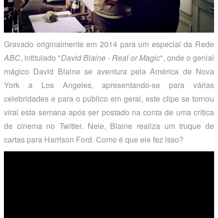
Gravado originalmente em 2014 para um especial da Rede
ABC
, intitulado "
David Blaine - Real or Magic
", onde o genial
mágico David Blaine se aventura pela América de Nova
York a Los Angeles, apresentando-se para várias
celebridades e para o público em geral, este clipe se tornou
viral esta semana após ser postado na conta de uma crítica
de cinema no Twitter. Nele, Blaine realiza um truque de
cartas para Harrison Ford. Como é que ele fez isso?