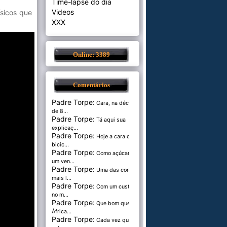
Time-lapse do dia
Videos
ísicos que
XXX
Online: 3389
Comentários
Padre Torpe:
Cara, na década
de 8...
Padre Torpe:
Tá aqui sua
explicaç...
Padre Torpe:
Hoje a cara de
bicic...
Padre Torpe:
Como açúcar é
um ven...
Padre Torpe:
Uma das cores
mais l...
Padre Torpe:
Com um custo de
no m...
Padre Torpe:
Que bom que a
África...
Padre Torpe:
Cada vez que