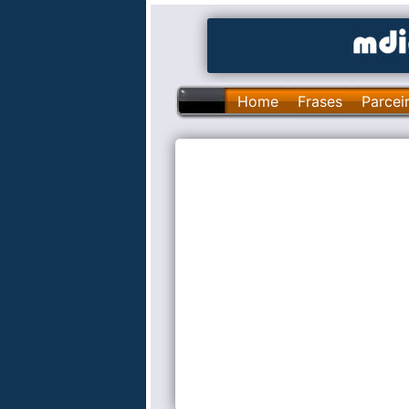
Home
Frases
Parcei