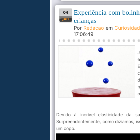
Experiência com bolinh
04
jun
crianças
Por
Redacao
em
Curiosida
17:06:49
J
e
E
c
d
m
o
Devido à incrível elasticidade da s
Surpreendentemente, como dizíamos, iss
um copo.