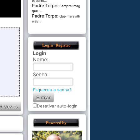
esbarro...
Padre Torpe:
Sempre imaginei
que ...
Padre Torpe:
Que maravilha de
wav...
Login
Registro
Login
Nome
:
Senha
:
Esqueceu a senha?
6 vezes
Desativar auto-login
Powered by