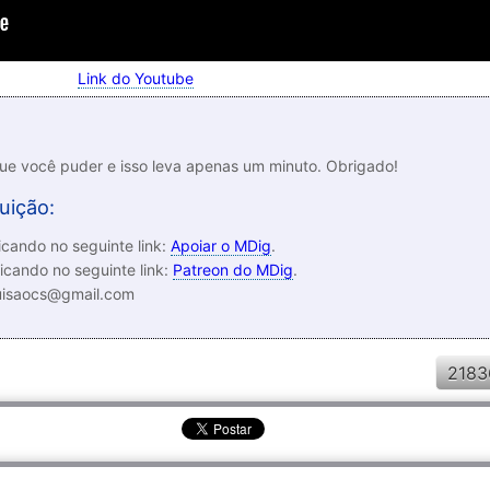
Link do Youtube
que você puder e isso leva apenas um minuto. Obrigado!
uição:
cando no seguinte link:
Apoiar o MDig
.
icando no seguinte link:
Patreon do MDig
.
luisaocs@gmail.com
2183