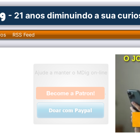
- 21 anos diminuindo a sua curi
ros
RSS Feed
Ajude a manter o MDig on-line
.