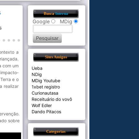
s
Busca
Interna
Google
MDig
s
ontexto a
Sites Amigos
riançada.
ha com um
Ueba
 impacto-
NDig
Terra e o
MDig Youtube
 realizar
1xbet registro
Curionautasa
Receituário do vovô
Wolf Edler
Dando Pitacos
ervenção.
cado sobre
Categorias