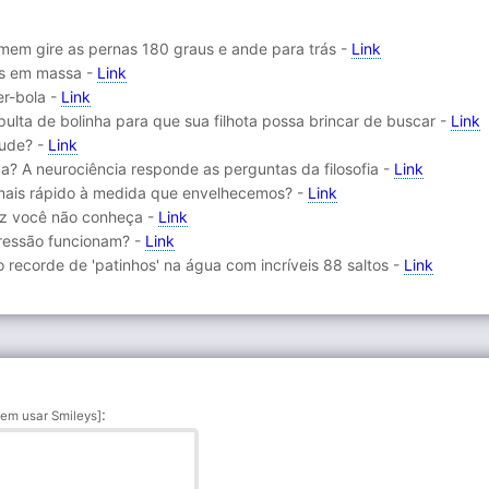
mem gire as pernas 180 graus e ande para trás -
Link
os em massa -
Link
er-bola -
Link
ulta de bolinha para que sua filhota possa brincar de buscar -
Link
gude? -
Link
? A neurociência responde as perguntas da filosofia -
Link
mais rápido à medida que envelhecemos? -
Link
lvez você não conheça -
Link
ressão funcionam? -
Link
 recorde de 'patinhos' na água com incríveis 88 saltos -
Link
:
em usar Smileys]