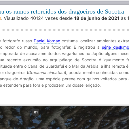
tra os ramos retorcidos dos dragoeiros de Socotra
s
. Visualizado 40124 vezes desde
18 de junho de 2021
às 
 fotógrafo russo
Daniel Kordan
costuma localizar ambientes extrao
o redor do mundo, para fotografar. E registrou a
série deslumb
emporada de acasalamento dos vaga-lumes no Japão alguns meses
ua recente excursão ao arquipélago de Socotra é igualmente fa
ituada entre o Canal de Guardafui e o Mar da Arábia, a ilha remota 
or dragoeiros (
Dracaena cinnabari
), popularmente conhecidas como
angue-de-dragão, uma espécie perene com galhos voltados para
e estendem para fora e produzem um dossel eriçado.
01