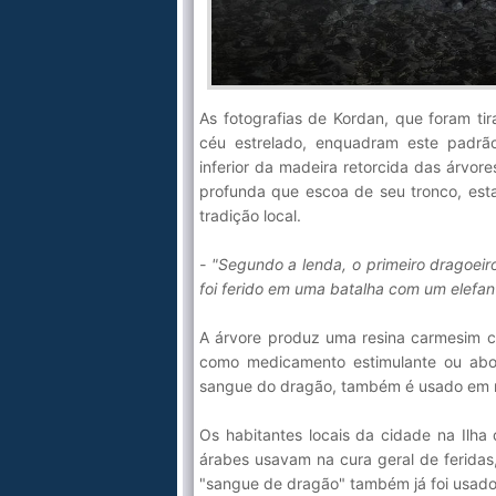
As fotografias de Kordan, que foram t
céu estrelado, enquadram este padrã
inferior da madeira retorcida das árvo
profunda que escoa de seu tronco, esta 
tradição local.
- "Segundo a lenda, o primeiro dragoei
foi ferido em uma batalha com um elefan
A árvore produz uma resina carmesim c
como medicamento estimulante ou abor
sangue do dragão, também é usado em ri
Os habitantes locais da cidade na Ilh
árabes usavam na cura geral de feridas,
"sangue de dragão" também já foi usado c