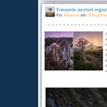
Fotosérie incrível regis
18
jun
Por
Redacao
em
Fotografia
O
a
t
s
S
p
s
s