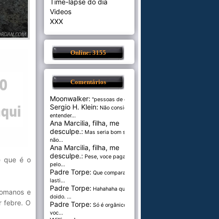
Time-lapse do dia
Videos
XXX
Online: 3155
Comentários
Moonwalker:
"pessoas de cer...
Sergio H. Klein:
Não consigo
entender...
Ana Marcilia, filha, me
desculpe.:
Mas seria bom se
não...
Ana Marcilia, filha, me
desculpe.:
Pese, voce paga
e que é o
pelo...
Padre Torpe:
Que comparação
lasti...
Padre Torpe:
Hahahaha que
romanos e
doido. ...
r febre. O
Padre Torpe:
Só é orgânico se
voc...