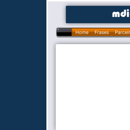
Home
Frases
Parcei