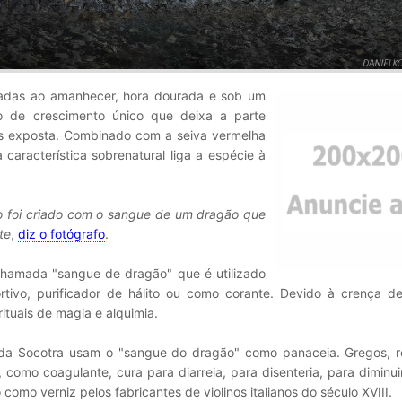
iradas ao amanhecer, hora dourada e sob um
o de crescimento único que deixa a parte
res exposta. Combinado com a seiva vermelha
característica sobrenatural liga a espécie à
ro foi criado com o sangue de um dragão que
te
,
diz o fotógrafo
.
hamada "sangue de dragão" que é utilizado
tivo, purificador de hálito ou como corante. Devido à crença d
tuais de magia e alquimia.
a da Socotra usam o "sangue do dragão" como panaceia. Gregos, 
 como coagulante, cura para diarreia, para disenteria, para diminui
omo verniz pelos fabricantes de violinos italianos do século XVIII.