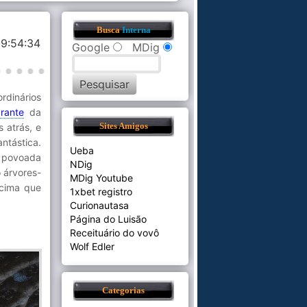
Busca
Interna
19:54:34
Google
MDig
rdinários
rante
da
 atrás, e
Sites Amigos
ntástica.
Ueba
é povoada
NDig
 árvores-
MDig Youtube
 cima que
1xbet registro
Curionautasa
Página do Luisão
Receituário do vovô
Wolf Edler
Categorias