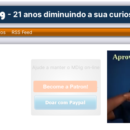
- 21 anos diminuindo a sua curi
ros
RSS Feed
Ajude a manter o MDig on-line
.