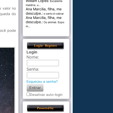
William Lopes:
Excelente
matéria. u...
 valor no
Ana Marcilia, filha, me
desculpe.:
 queda do
o serto é cobrar pel...
Ana Marcilia, filha, me
desculpe.:
Ou animal. Esponja
m...
você pode
Login
Registro
Login
Nome
:
Senha
:
Esqueceu a senha?
Desativar auto-login
Powered by