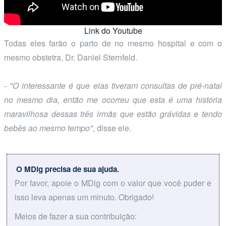
Link do Youtube
Todas eles farão o parto de no mesmo hospital e com o
mesmo obstetra, Dr. Daniel Sternfeld.
- "O interessante é que elas tiveram consultas de pré-natal
no mesmo dia, então me ocorreu que esta é uma história
maravilhosa dessas três irmãs que estão grávidas e tendo
bebês ao mesmo tempo"
, disse ele.
O MDig precisa de sua ajuda.
Por favor, apoie o MDig com o valor que você puder e
isso leva apenas um minuto. Obrigado!
Meios de fazer a sua contribuição: