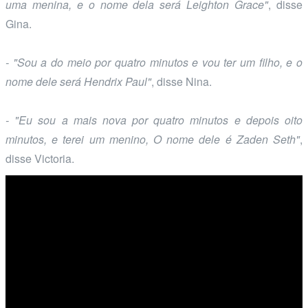
uma menina, e o nome dela será Leighton Grace"
, disse
Gina.
- "Sou a do meio por quatro minutos e vou ter um filho, e o
nome dele será Hendrix Paul"
, disse Nina.
- "Eu sou a mais nova por quatro minutos e depois oito
minutos, e terei um menino, O nome dele é Zaden Seth"
,
disse Victoria.