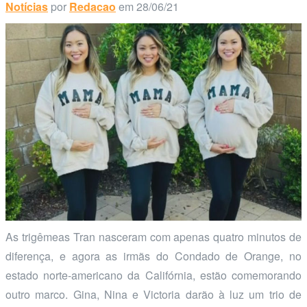
Notícias
por
Redacao
em 28/06/21
As trigêmeas Tran nasceram com apenas quatro minutos de
diferença, e agora as irmãs do Condado de Orange, no
estado norte-americano da Califórnia, estão comemorando
outro marco. Gina, Nina e Victoria darão à luz um trio de