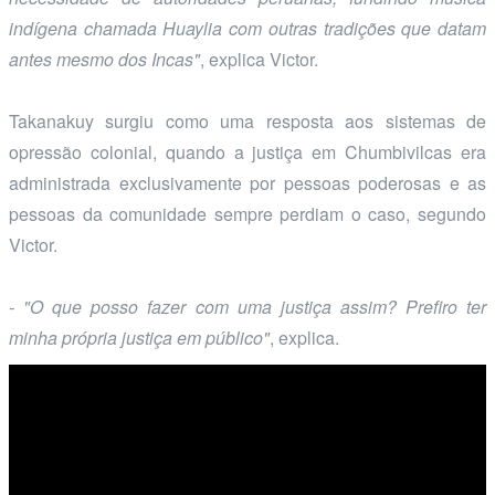
indígena chamada Huaylia com outras tradições que datam
antes mesmo dos Incas"
, explica Victor.
Takanakuy surgiu como uma resposta aos sistemas de
opressão colonial, quando a justiça em Chumbivilcas era
administrada exclusivamente por pessoas poderosas e as
pessoas da comunidade sempre perdiam o caso, segundo
Victor.
- "O que posso fazer com uma justiça assim? Prefiro ter
minha própria justiça em público"
, explica.