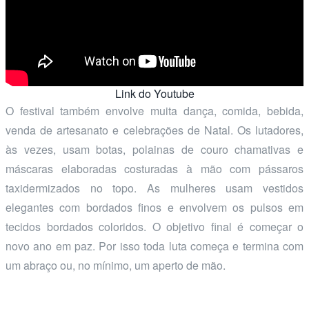
Link do Youtube
O festival também envolve muita dança, comida, bebida,
venda de artesanato e celebrações de Natal. Os lutadores,
às vezes, usam botas, polainas de couro chamativas e
máscaras elaboradas costuradas à mão com pássaros
taxidermizados no topo. As mulheres usam vestidos
elegantes com bordados finos e envolvem os pulsos em
tecidos bordados coloridos. O objetivo final é começar o
novo ano em paz. Por isso toda luta começa e termina com
um abraço ou, no mínimo, um aperto de mão.