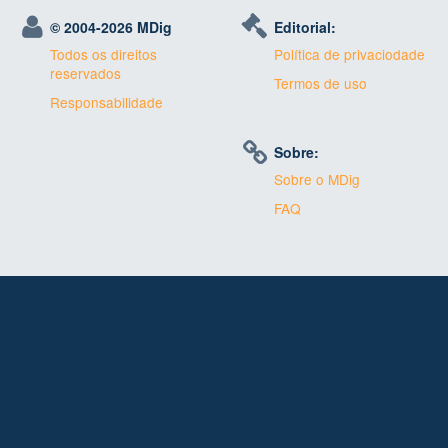
© 2004-
2026 MDig
Editorial:
Todos os direitos
Política de privaciodade
reservados
Termos de uso
Responsabilidade
Sobre:
Sobre o MDig
FAQ