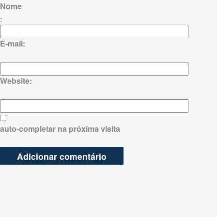
Nome
:
E-mail:
Website:
auto-completar na próxima visita