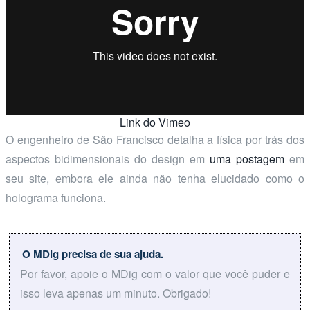
Link do Vimeo
O engenheiro de São Francisco detalha a física por trás dos
aspectos bidimensionais do design em
uma postagem
em
seu site, embora ele ainda não tenha elucidado como o
holograma funciona.
O MDig precisa de sua ajuda.
Por favor, apoie o MDig com o valor que você puder e
isso leva apenas um minuto. Obrigado!