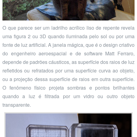
O que parece ser um ladrilho acrílico liso de repente revela
uma figura 2 ou 3D quando iluminada pelo sol ou por uma
fonte de luz artificial. A janela mágica, que é o design criativo
do engenheiro aeroespacial e de software Matt Ferraro,
depende de padrões cáusticos, as superfície dos raios de luz
refletidos ou refratados por uma superfície curva ao objeto,
ou a projeção dessa superfície de raios em outra superfície.
O fenômeno físico projeta sombras e pontos brilhantes
quando a luz é filtrada por um vidro ou outro objeto
transparente.