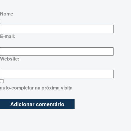
Nome
:
E-mail:
Website:
auto-completar na próxima visita