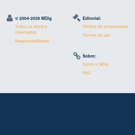
© 2004-
2026 MDig
Editorial:
Todos os direitos
Política de privaciodade
reservados
Termos de uso
Responsabilidade
Sobre:
Sobre o MDig
FAQ