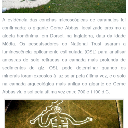
A evidência das conchas microscópicas de caramujos foi
confirmada: o gigante Cerne Abbas, localizado próximo a
aldeia homônima, em Dorset, na Inglaterra, data da Idade
Média. Os pesquisadores do National Trust usaram a
luminescência opticamente estimulada (OSL) para analisar
amostras de solo retiradas da camada mais profunda de
sedimentos do giz. OSL pode determinar quando os
minerais foram expostos à luz solar pela última vez, e o solo
na camada arqueológica mais antiga do gigante de Cerne
Abbas viu o sol pela última vez entre 700 e 1100 d.C.