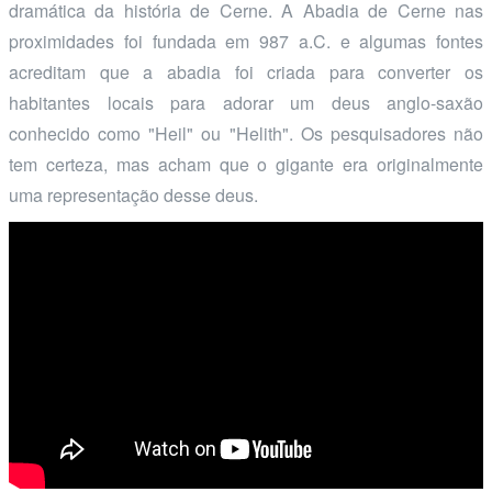
dramática da história de Cerne. A Abadia de Cerne nas
proximidades foi fundada em 987 a.C. e algumas fontes
acreditam que a abadia foi criada para converter os
habitantes locais para adorar um deus anglo-saxão
conhecido como "Heil" ou "Helith". Os pesquisadores não
tem certeza, mas acham que o gigante era originalmente
uma representação desse deus.