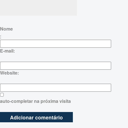
Nome
:
E-mail:
Website:
auto-completar na próxima visita