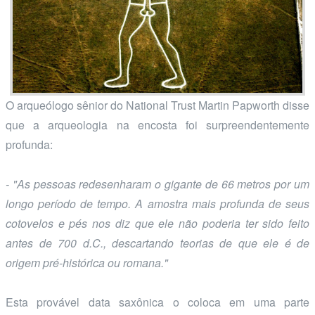
O arqueólogo sênior do National Trust Martin Papworth disse
que a
arqueologia na encosta foi surpreendentemente
profunda:
- "As pessoas redesenharam o gigante de 66 metros por um
longo período de tempo. A amostra mais profunda de seus
cotovelos e pés nos diz que ele não poderia ter sido feito
antes de 700 d.C., descartando teorias de que ele é de
origem pré-histórica ou romana."
Esta provável data saxônica o coloca em uma parte