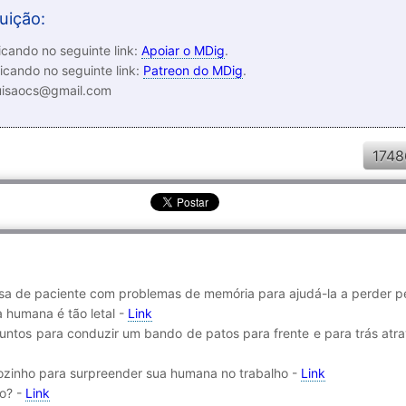
uição:
cando no seguinte link:
Apoiar o MDig
.
icando no seguinte link:
Patreon do MDig
.
luisaocs@gmail.com
1748
a de paciente com problemas de memória para ajudá-la a perder p
a humana é tão letal -
Link
 juntos para conduzir um bando de patos para frente e para trás at
sozinho para surpreender sua humana no trabalho -
Link
do? -
Link