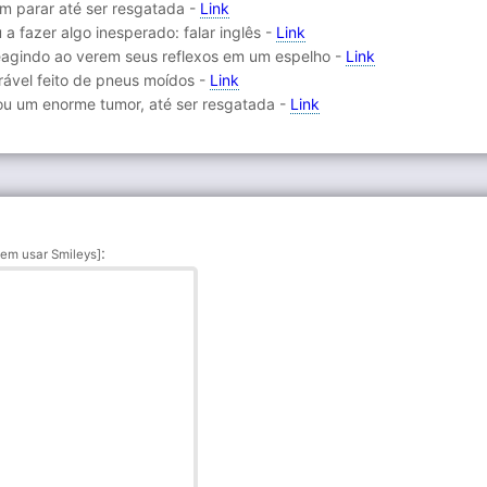
m parar até ser resgatada -
Link
 fazer algo inesperado: falar inglês -
Link
reagindo ao verem seus reflexos em um espelho -
Link
rável feito de pneus moídos -
Link
tou um enorme tumor, até ser resgatada -
Link
:
em usar Smileys]