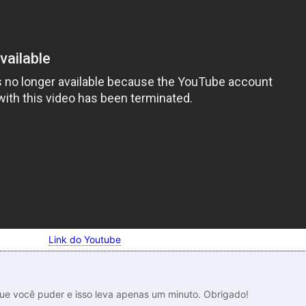
Link do Youtube
que você puder e isso leva apenas um minuto. Obrigado!