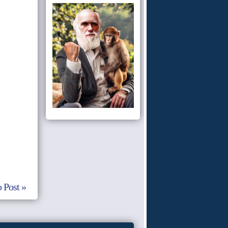
 Post »