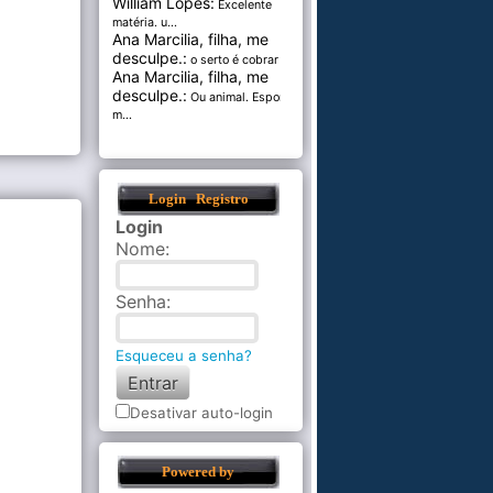
William Lopes:
Excelente
matéria. u...
Ana Marcilia, filha, me
desculpe.:
o serto é cobrar pel...
Ana Marcilia, filha, me
desculpe.:
Ou animal. Esponja
m...
Login
Registro
Login
Nome
:
Senha
:
Esqueceu a senha?
Desativar auto-login
Powered by