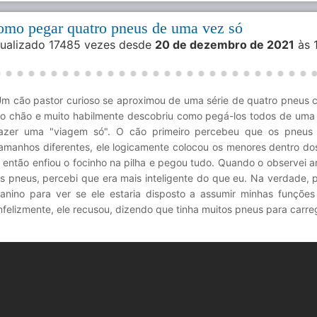
omo pegar quatro pneus de uma vez só
isualizado 17485 vezes desde
20 de dezembro de 2021
às 
m cão pastor curioso se aproximou de uma série de quatro pneus 
o chão e muito habilmente descobriu como pegá-los todos de uma
azer uma "viagem só". O cão primeiro percebeu que os pneus
amanhos diferentes, ele logicamente colocou os menores dentro do
 então enfiou o focinho na pilha e pegou tudo. Quando o observei 
s pneus, percebi que era mais inteligente do que eu. Na verdade, p
anino para ver se ele estaria disposto a assumir minhas funções
nfelizmente, ele recusou, dizendo que tinha muitos pneus para carre