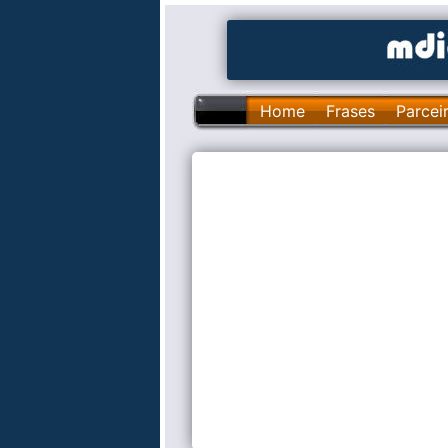
Home
Frases
Parcei