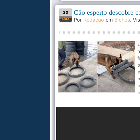
Cão esperto descobre c
20
dez
Por
Redacao
em
Bichos
. V
U
n
f
t
e
o
c
I