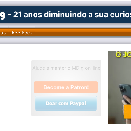
- 21 anos diminuindo a sua curi
ros
RSS Feed
Ajude a manter o MDig on-line
.