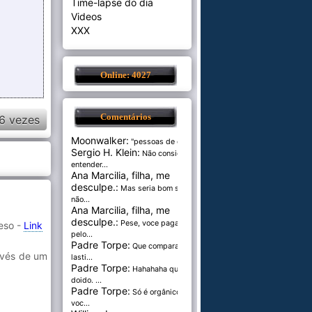
Time-lapse do dia
Videos
XXX
Online: 4027
Comentários
6 vezes
Moonwalker:
"pessoas de cer...
Sergio H. Klein:
Não consigo
entender...
Ana Marcilia, filha, me
desculpe.:
Mas seria bom se
não...
Ana Marcilia, filha, me
desculpe.:
Pese, voce paga
eso -
Link
pelo...
Padre Torpe:
Que comparação
ravés de um
lasti...
Padre Torpe:
Hahahaha que
doido. ...
Padre Torpe:
Só é orgânico se
voc...