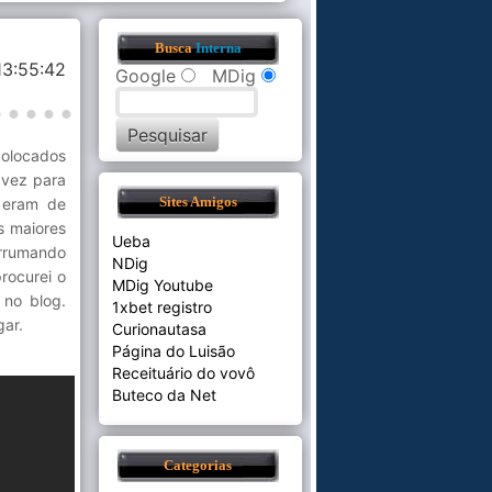
Busca
Interna
13:55:42
Google
MDig
colocados
 vez para
 eram de
Sites Amigos
s maiores
Ueba
arrumando
NDig
rocurei o
MDig Youtube
 no blog.
1xbet registro
gar.
Curionautasa
Página do Luisão
Receituário do vovô
Buteco da Net
Categorias