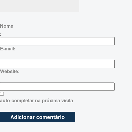
Nome
:
E-mail:
Website:
auto-completar na próxima visita