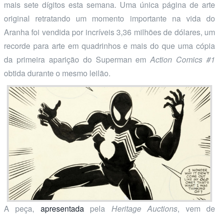
mais sete dígitos esta semana. Uma única página de arte
original retratando um momento importante na vida do
Aranha foi vendida por incríveis 3,36 milhões de dólares, um
recorde para arte em quadrinhos e mais do que uma cópia
da primeira aparição do Superman em
Action Comics #1
obtida durante o mesmo leilão.
A peça,
apresentada
pela
Heritage Auctions
, vem de