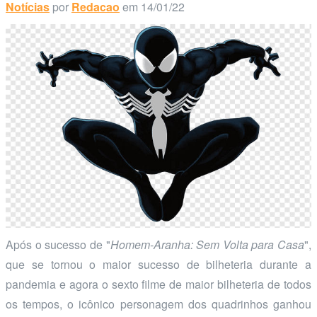
Notícias
por
Redacao
em 14/01/22
Após o sucesso de "
Homem-Aranha: Sem Volta para Casa
",
que se tornou o maior sucesso de bilheteria durante a
pandemia e agora o sexto filme de maior bilheteria de todos
os tempos, o icônico personagem dos quadrinhos ganhou