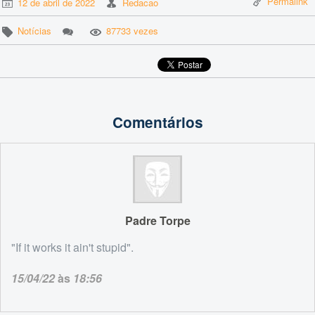
Permalink
12 de abril de 2022
Redacao
Notícias
87733 vezes
Comentários
Padre Torpe
"If it works it ain't stupid".
15/04/22
às
18:56