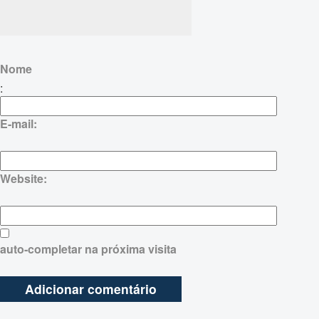
Nome
:
E-mail:
Website:
auto-completar na próxima visita