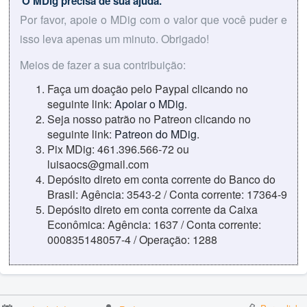
O MDig precisa de sua ajuda.
Por favor, apoie o MDig com o valor que você puder e
isso leva apenas um minuto. Obrigado!
Meios de fazer a sua contribuição:
Faça um doação pelo Paypal clicando no
seguinte link:
Apoiar o MDig
.
Seja nosso patrão no Patreon clicando no
seguinte link:
Patreon do MDig
.
Pix MDig: 461.396.566-72 ou
luisaocs@gmail.com
Depósito direto em conta corrente do Banco do
Brasil: Agência: 3543-2 / Conta corrente: 17364-9
Depósito direto em conta corrente da Caixa
Econômica: Agência: 1637 / Conta corrente:
000835148057-4 / Operação: 1288