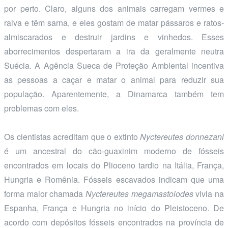
por perto. Claro, alguns dos animais carregam vermes e
raiva e têm sarna, e eles gostam de matar pássaros e ratos-
almiscarados e destruir jardins e vinhedos. Esses
aborrecimentos despertaram a ira da geralmente neutra
Suécia. A Agência Sueca de Proteção Ambiental incentiva
as pessoas a caçar e matar o animal para reduzir sua
população. Aparentemente, a Dinamarca também tem
problemas com eles.
Os cientistas acreditam que o extinto
Nyctereutes donnezani
é um ancestral do cão-guaxinim moderno de fósseis
encontrados em locais do Plioceno tardio na Itália, França,
Hungria e Romênia. Fósseis escavados indicam que uma
forma maior chamada
Nyctereutes megamastoiodes
vivia na
Espanha, França e Hungria no início do Pleistoceno. De
acordo com depósitos fósseis encontrados na província de