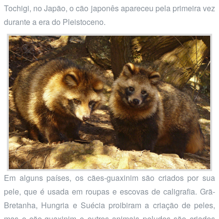
Tochigi, no Japão, o cão japonês apareceu pela primeira vez
durante a era do Pleistoceno.
Em alguns países, os cães-guaxinim são criados por sua
pele, que é usada em roupas e escovas de caligrafia. Grã-
Bretanha, Hungria e Suécia proibiram a criação de peles,
mas o cão-guaxinim e outros animais peludos são criados