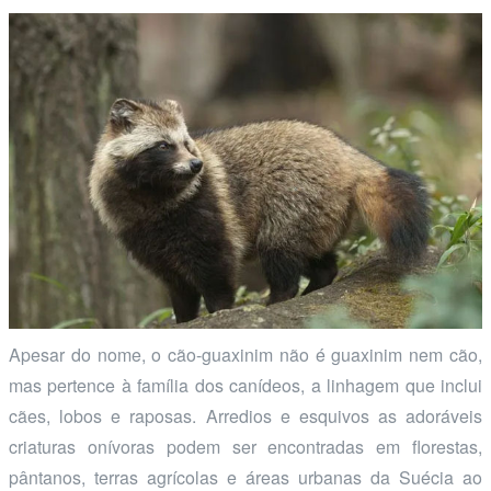
Apesar do nome, o cão-guaxinim não é guaxinim nem cão,
mas pertence à família dos canídeos, a linhagem que inclui
cães, lobos e raposas. Arredios e esquivos as adoráveis
criaturas onívoras podem ser encontradas em florestas,
pântanos, terras agrícolas e áreas urbanas da Suécia ao