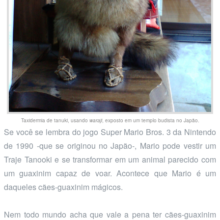
Taxidermia de tanuki, usando
waraji
, exposto em um templo budista no Japão.
Se você se lembra do jogo Super Mario Bros. 3 da Nintendo
de 1990 -que se originou no Japão-, Mario pode vestir um
Traje Tanooki e se transformar em um animal parecido com
um guaxinim capaz de voar. Acontece que Mario é um
daqueles cães-guaxinim mágicos.
Nem todo mundo acha que vale a pena ter cães-guaxinim