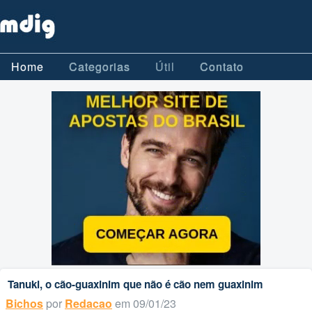
Home
Categorias
Útil
Contato
Tanuki, o cão-guaxinim que não é cão nem guaxinim
Bichos
por
Redacao
em 09/01/23