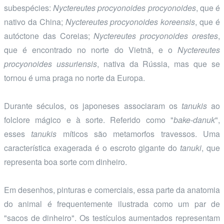
subespécies:
Nyctereutes procyonoides procyonoides
, que é
nativo da China;
Nyctereutes procyonoides koreensis
, que é
autóctone das Coreias;
Nyctereutes procyonoides orestes
,
que é encontrado no norte do Vietnã, e o
Nyctereutes
procyonoides ussuriensis
, nativa da Rússia, mas que se
tornou é uma praga no norte da Europa.
Durante séculos, os japoneses associaram os
tanukis
ao
folclore mágico e à sorte. Referido como "
bake-danuk
",
esses
tanukis
míticos são metamorfos travessos. Uma
característica exagerada é o escroto gigante do
tanuki
, que
representa boa sorte com dinheiro.
Em desenhos, pinturas e comerciais, essa parte da anatomia
do animal é frequentemente ilustrada como um par de
"sacos de dinheiro". Os testículos aumentados representam