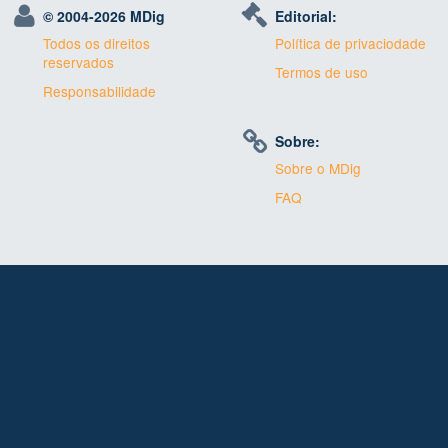
© 2004-
2026 MDig
Editorial:
Todos os direitos
Política de privaciodade
reservados
Termos de uso
Responsabilidade
Sobre:
Sobre o MDig
FAQ