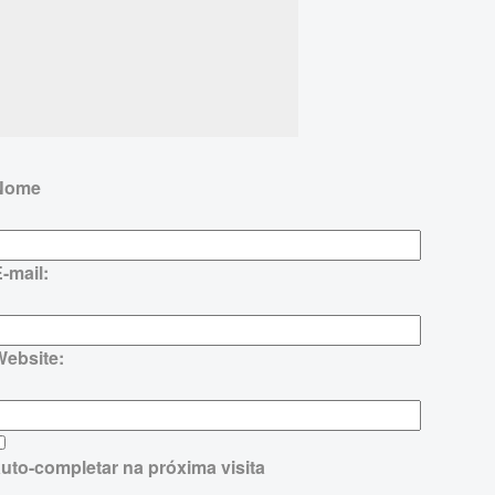
Nome
-mail:
Website:
uto-completar na próxima visita