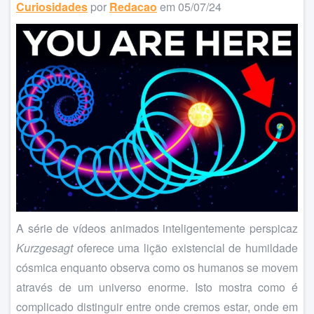
Curiosidades
por
Redacao
em 05/07/24
A série de vídeos animados inteligentemente perspicaz
Kurzgesagt
oferece uma lição existencial de humildade
cósmica enquanto observa como os humanos se movem
através de um universo enorme. Isto mostra como é
complicado distinguir entre onde cremos estar, onde em