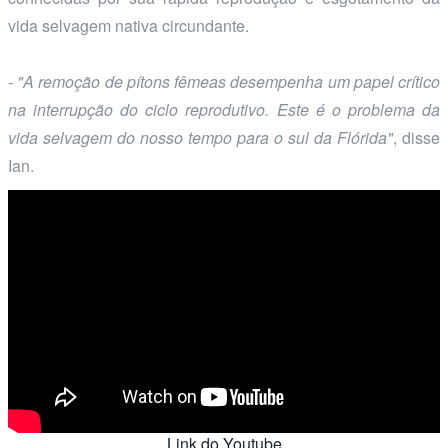
vida selvagem nativa circundante.
- "A remoção de pítons fêmeas desempenha um papel crítico
na interrupção do ciclo reprodutivo. Este é o problema da
vida selvagem do nosso tempo para o sul da Flórida"
, disse
Ian.
Link do Youtube