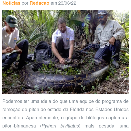
Notícias
por
Redacao
em 23/06/22
Podemos ter uma ideia do que uma equipe do programa de
remoção de píton do estado da Flórida nos Estados Unidos
encontrou. Aparentemente, o grupo de biólogos capturou a
píton-birmanesa (
Python bivittatus
) mais pesada: uma