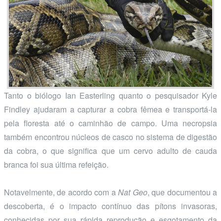
Tanto o biólogo Ian Easterling quanto o pesquisador Kyle
Findley ajudaram a capturar a cobra fêmea e transportá-la
pela floresta até o caminhão de campo. Uma necropsia
também encontrou núcleos de casco no sistema de digestão
da cobra, o que significa que um cervo adulto de cauda
branca foi sua última refeição.
Notavelmente, de acordo com a
Nat Geo
, que documentou a
descoberta, é o impacto contínuo das pítons invasoras,
conhecidas por sua rápida reprodução e esgotamento da