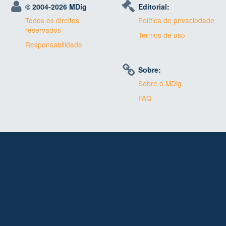
© 2004-
2026 MDig
Editorial:
Todos os direitos
Política de privaciodade
reservados
Termos de uso
Responsabilidade
Sobre:
Sobre o MDig
FAQ