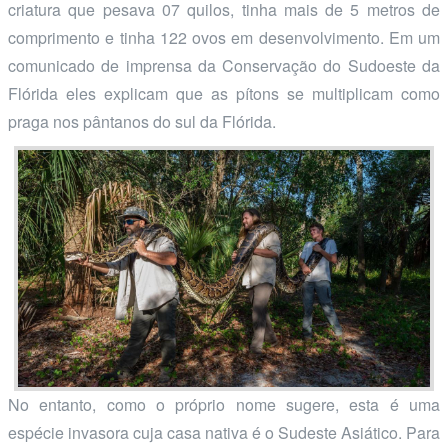
criatura que pesava 07 quilos, tinha mais de 5 metros de
comprimento e tinha 122 ovos em desenvolvimento. Em um
comunicado de imprensa da Conservação do Sudoeste da
Flórida eles explicam que as pítons se multiplicam como
praga nos pântanos do sul da Flórida.
No entanto, como o próprio nome sugere, esta é uma
espécie invasora cuja casa nativa é o Sudeste Asiático. Para