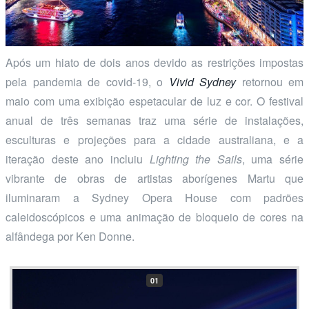
Após um hiato de dois anos devido as restrições impostas
pela pandemia de covid-19, o
Vivid Sydney
retornou em
maio com uma exibição espetacular de luz e cor. O festival
anual de três semanas traz uma série de instalações,
esculturas e projeções para a cidade australiana, e a
iteração deste ano incluiu
Lighting the Sails
, uma série
vibrante de obras de artistas aborígenes Martu que
iluminaram a Sydney Opera House com padrões
caleidoscópicos e uma animação de bloqueio de cores na
alfândega por Ken Donne.
01