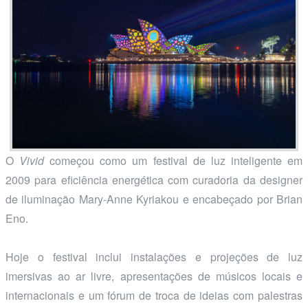
O
Vivid
começou como um festival de luz inteligente em
2009 para eficiência energética com curadoria da designer
de iluminação Mary-Anne Kyriakou e encabeçado por Brian
Eno.
Hoje o festival inclui instalações e projeções de luz
imersivas ao ar livre, apresentações de músicos locais e
internacionais e um fórum de troca de ideias com palestras